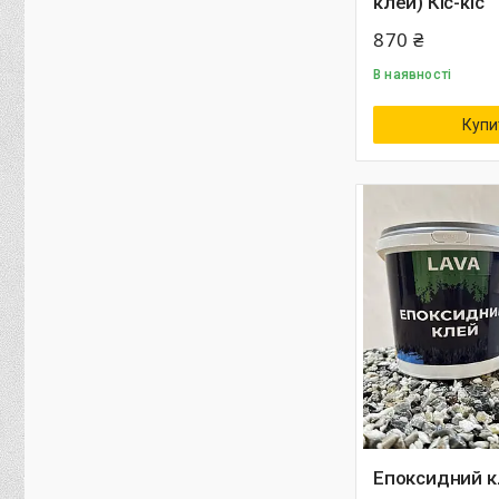
клей) Кіс-кіс
870 ₴
В наявності
Купи
Епоксидний к