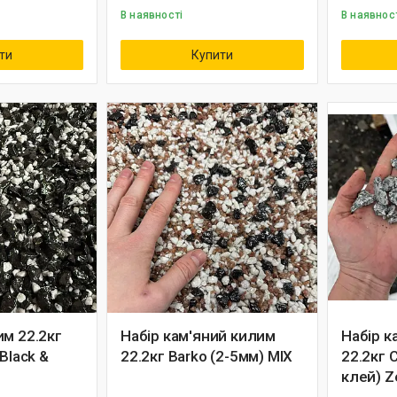
В наявності
В наявнос
ти
Купити
им 22.2кг
Набір кам'яний килим
Набір к
Black &
22.2кг Barko (2-5мм) MIX
22.2кг 
клей) Z