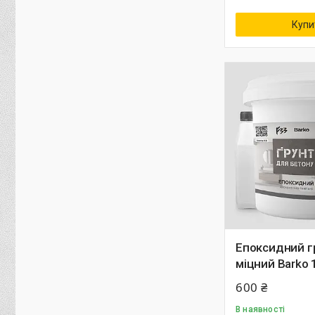
Купи
Епоксидний г
міцний Barko 
600 ₴
В наявності