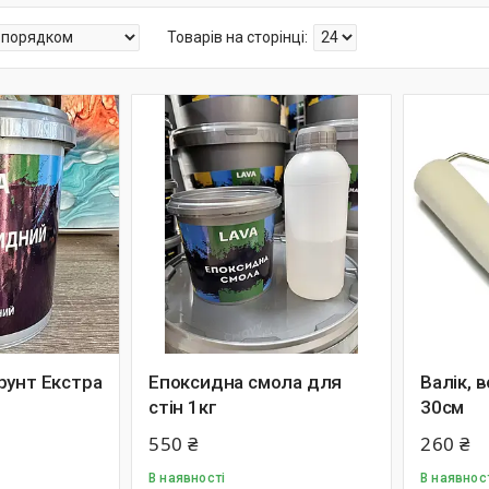
рунт Екстра
Епоксидна смола для
Валік, 
стін 1кг
30см
550 ₴
260 ₴
В наявності
В наявнос