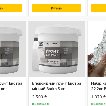
ти
Купити
рунт Екстра
Епоксидний грунт Екстра
Набір к
1кг
міцний Barko 5 кг
22.2кг B
2 500 ₴
1 070 ₴
В наявності
В наявнос