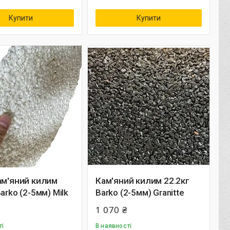
Купити
Купити
ам'яний килим
Кам'яний килим 22.2кг
arko (2-5мм) Milk
Barko (2-5мм) Granitte
1 070 ₴
ті
В наявності