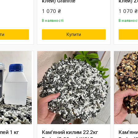
клей) Granitte
клей) Z
1 070 ₴
1 070 ₴
В наявності
В наявнос
ти
Купити
лей 1 кг
Кам'яний килим 22.2кг
Кам'яни