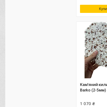
Купи
Кам'яний кил
Barko (2-5мм)
1 070 ₴