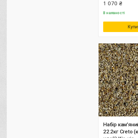
1 070 ₴
В наявності
Купи
Набір кам'ян
22.2кг Creto (