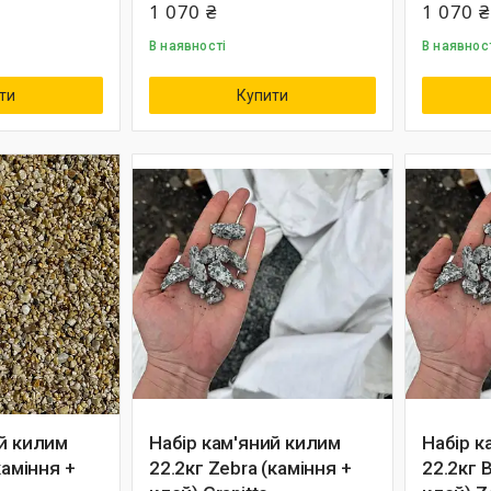
1 070 ₴
1 070 ₴
В наявності
В наявнос
ти
Купити
ий килим
Набір кам'яний килим
Набір к
каміння +
22.2кг Zebra (каміння +
22.2кг 