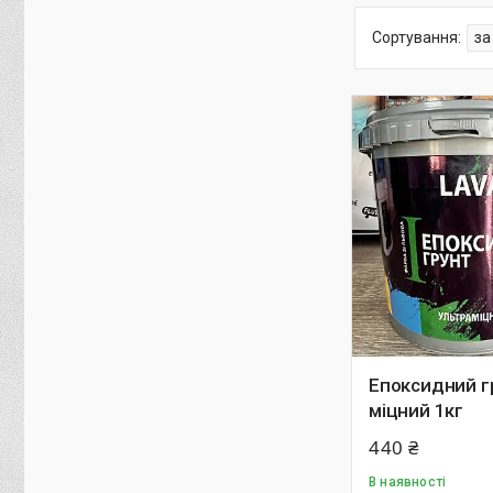
Епоксидний г
міцний 1кг
440 ₴
В наявності