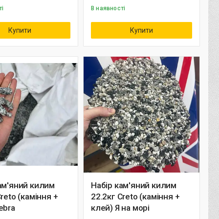
ті
В наявності
Купити
Купити
ам'яний килим
Набір кам'яний килим
Creto (каміння +
22.2кг Creto (каміння +
ebra
клей) Я на морі