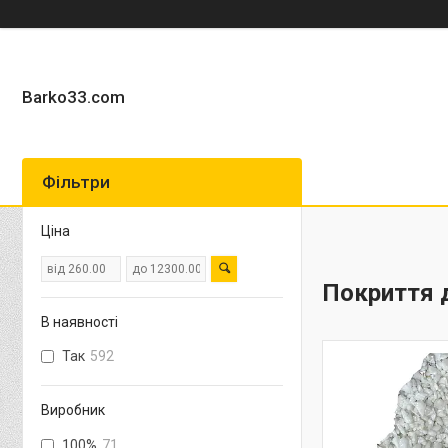
Barko33.com
Фільтри
Ціна
Покриття 
В наявності
Так
592
Виробник
100%
71