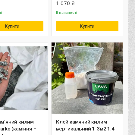
1 070 ₴
ті
В наявності
Купити
Купити
ам'яний килим
Клей камяний килим
Barko (каміння +
вертикальний 1-3м2 1.4