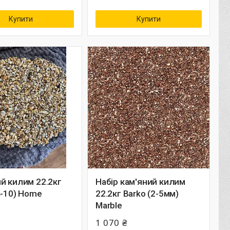
Купити
Купити
й килим 22.2кг
Набір кам'яний килим
4-10) Home
22.2кг Barko (2-5мм)
Marble
1 070 ₴