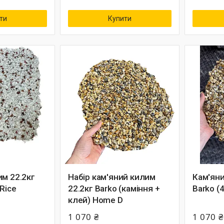
ти
Купити
им 22.2кг
Набір кам'яний килим
Кам'яни
 Rice
22.2кг Barko (каміння +
Barko (
клей) Home D
1 070 ₴
1 070 ₴