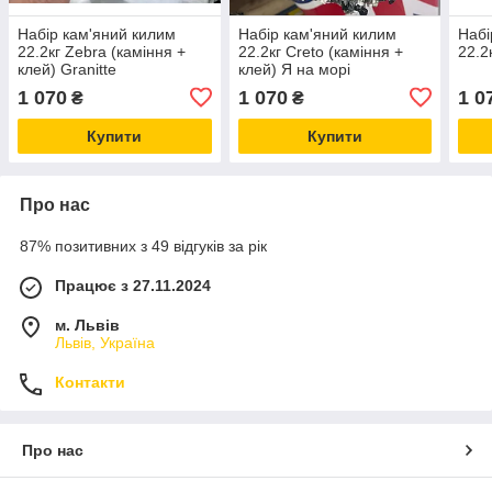
Набір кам'яний килим
Набір кам'яний килим
Набі
22.2кг Zebra (каміння +
22.2кг Creto (каміння +
22.2
клей) Granitte
клей) Я на морі
1 070
1 070
1 0
₴
₴
Купити
Купити
Про нас
87% позитивних з 49 відгуків за рік
Працює з 27.11.2024
м. Львів
Львів, Україна
Контакти
Про нас