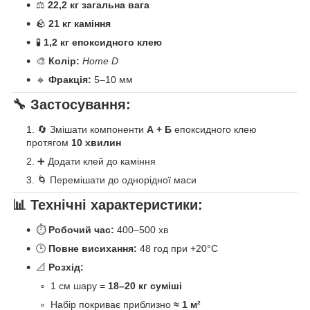
⚖️
22,2 кг загальна вага
🪨
21 кг каміння
🧪
1,2 кг епоксидного клею
🎨
Колір:
Home D
🔹
Фракція:
5–10 мм
🔧 Застосування:
🔄 Змішати компоненти
А + Б
епоксидного клею
протягом
10 хвилин
➕ Додати клей до каміння
🌀 Перемішати до однорідної маси
📊 Технічні характеристики:
⏱
Робочий час:
400–500 хв
🕒
Повне висихання:
48 год при +20°C
📐
Розхід:
1 см шару =
18–20 кг суміші
Набір покриває приблизно
≈ 1 м²