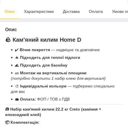
Опис
Характеристики
Доставка
Оплата
Умови п
Опис
🪨 Кам'яний килим Home D
✔️
Вічне покриття
— надміцне та довговічне
🔥
Підходить для теплої підлоги
🌊
Підходить для басейну
🧱
Монтаж на вертикальні площини
(потрібно докупити 1 набір клею для вертикалі)
🎨
Індивідуальні кольори
— підберемо спеціально
для вас
💼
Оплата:
ФОП / ТОВ з ПДВ
🧰 Набір кам'яний килим 22.2 кг Creto (каміння +
епоксидний клей)
📦 Комплектація: