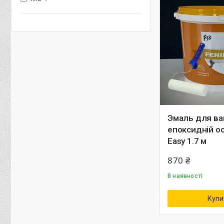
Эмаль для ва
епоксидній ос
Easy 1.7 м
870 ₴
В наявності
Купи