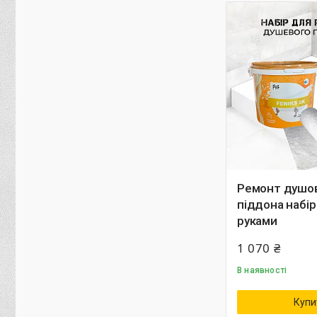
Ремонт душо
піддона набір
руками
1 070 ₴
В наявності
Купи