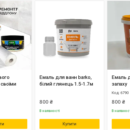
вого
Емаль для ванн barko,
Емаль д
 своїми
білий глянець 1.5-1.7м
запаху
6790
800 ₴
800 ₴
В наявності
В наявнос
ти
Купити