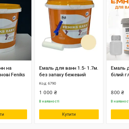
нн на
Емаль для ванн 1.5- 1.7м.
Емаль д
нові Feniks
без запаху бежевий
білий г
6790
1 000 ₴
800 ₴
В наявності
В наявнос
ти
Купити