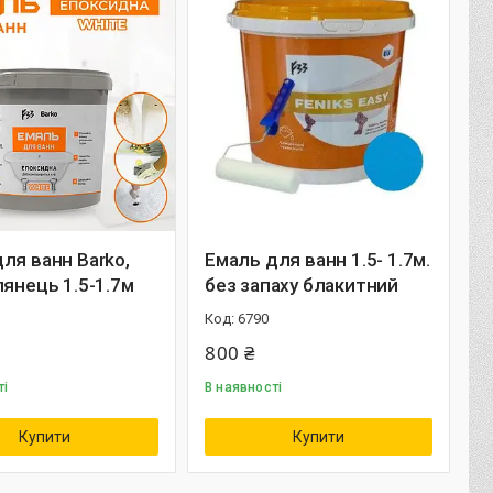
ля ванн Barko,
Емаль для ванн 1.5- 1.7м.
лянець 1.5-1.7м
без запаху блакитний
6790
800 ₴
ті
В наявності
Купити
Купити