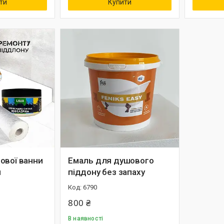
ти
Купити
ової ванни
Емаль для душового
и
піддону без запаху
6790
800 ₴
В наявності