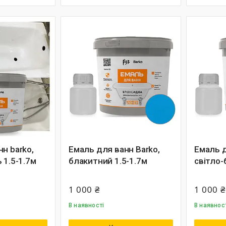
н barko,
Емаль для ванн Barko,
Емаль д
 1.5-1.7м
блакитний 1.5-1.7м
світло-
1 000 ₴
1 000 ₴
В наявності
В наявнос