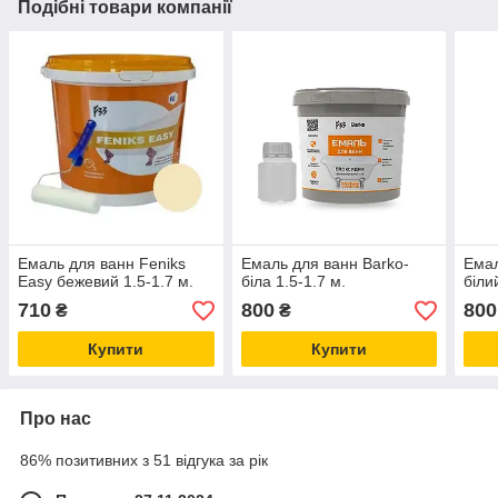
Подібні товари компанії
Емаль для ванн Feniks
Емаль для ванн Barko-
Емал
Easy бежевий 1.5-1.7 м.
біла 1.5-1.7 м.
біли
710
800
800
₴
₴
Купити
Купити
Про нас
86% позитивних з 51 відгука за рік