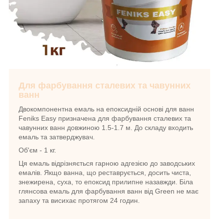
Для фарбування сталевих та чавунних
ванн
Двокомпонентна емаль на епоксидній основі для ванн
Feniks Easy призначена для фарбування сталевих та
чавунних ванн довжиною 1.5-1.7 м. До складу входить
емаль та затверджувач
.
Об'єм
- 1 кг.
Ця емаль відрізняється гарною адгезією до заводських
емалів.
Якщо ванна, що реставрується, досить чиста,
знежирена, суха, то епоксид прилипне назавжди.
Біла
глянсова емаль для фарбування ванн від Green не має
запаху та висихає протягом 24 годин
.