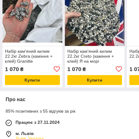
Набір кам'яний килим
Набір кам'яний килим
Набі
22.2кг Zebra (каміння +
22.2кг Creto (каміння +
22.2
клей) Granitte
клей) Я на морі
1 070
1 070
1 0
₴
₴
Купити
Купити
Про нас
85% позитивних з 55 відгуків за рік
Працює з 27.11.2024
м. Львів
Львів, Україна