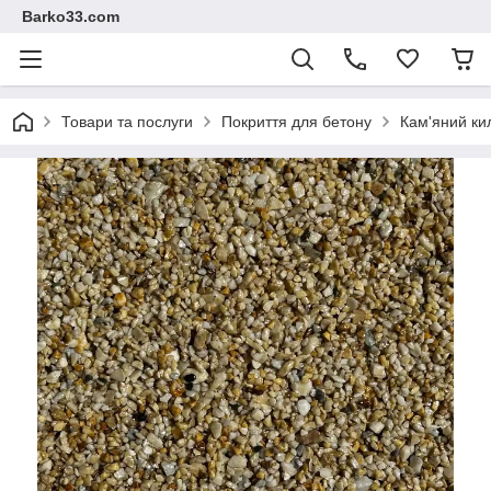
Barko33.com
Товари та послуги
Покриття для бетону
Кам'яний ки