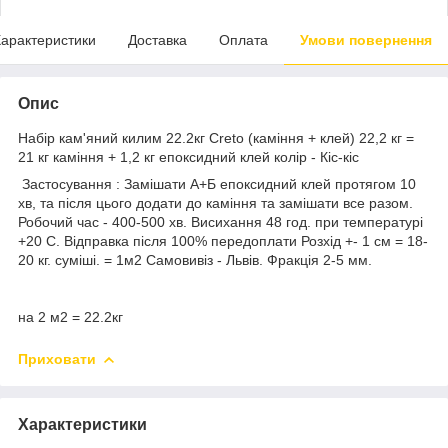
арактеристики
Доставка
Оплата
Умови повернення
Опис
Набір кам'яний килим 22.2кг Creto (каміння + клей) 22,2 кг =
21 кг каміння + 1,2 кг епоксидний клей колір - Кіс-кіс
Застосування : Замішати А+Б епоксидний клей протягом 10
хв, та після цього додати до каміння та замішати все разом.
Робочий час - 400-500 хв. Висихання 48 год. при температурі
+20 С. Відправка після 100% передоплати Розхід +- 1 см = 18-
20 кг. суміші. = 1м2 Самовивіз - Львів. Фракція 2-5 мм.
на 2 м2 = 22.2кг
Приховати
Характеристики