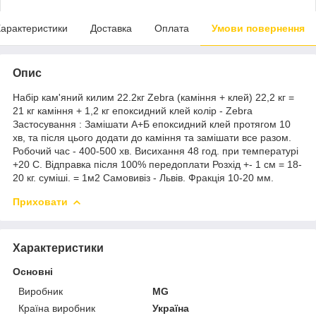
арактеристики
Доставка
Оплата
Умови повернення
Опис
Набір кам'яний килим 22.2кг Zebra (каміння + клей) 22,2 кг =
21 кг каміння + 1,2 кг епоксидний клей колір - Zebra
Застосування : Замішати А+Б епоксидний клей протягом 10
хв, та після цього додати до каміння та замішати все разом.
Робочий час - 400-500 хв. Висихання 48 год. при температурі
+20 С. Відправка після 100% передоплати Розхід +- 1 см = 18-
20 кг. суміші. = 1м2 Самовивіз - Львів. Фракція 10-20 мм.
Приховати
Характеристики
Основні
Виробник
MG
Країна виробник
Україна