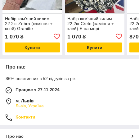
Набір кам'яний килим
Набір кам'яний килим
Набі
22.2кг Zebra (каміння +
22.2кг Creto (каміння +
22.2
клей) Granitte
клей) Я на морі
клей)
1 070
1 070
870
₴
₴
Купити
Купити
Про нас
86% позитивних з 52 відгуків за рік
Працює з 27.11.2024
м. Львів
Львів, Україна
Контакти
Про нас