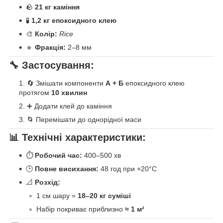
🪨
21 кг каміння
🧪
1,2 кг епоксидного клею
🎨
Колір:
Rice
🔹
Фракція:
2–8 мм
🔧 Застосування:
🔄 Змішати компоненти
А + Б
епоксидного клею
протягом
10 хвилин
➕ Додати клей до каміння
🌀 Перемішати до однорідної маси
📊 Технічні характеристики:
⏱
Робочий час:
400–500 хв
🕒
Повне висихання:
48 год при +20°C
📐
Розхід:
1 см шару =
18–20 кг суміші
Набір покриває приблизно
≈ 1 м²