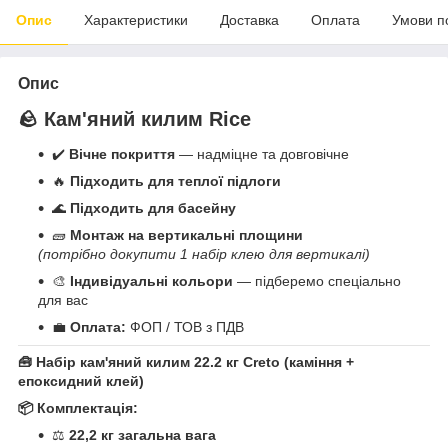
Опис
Характеристики
Доставка
Оплата
Умови п
Опис
🪨 Кам'яний килим Rice
✔️
Вічне покриття
— надміцне та довговічне
🔥
Підходить для теплої підлоги
🌊
Підходить для басейну
🧱
Монтаж на вертикальні площини
(потрібно докупити 1 набір клею для вертикалі)
🎨
Індивідуальні кольори
— підберемо спеціально
для вас
💼
Оплата:
ФОП / ТОВ з ПДВ
🧰 Набір кам'яний килим 22.2 кг Creto (каміння +
епоксидний клей)
📦 Комплектація:
⚖️
22,2 кг загальна вага