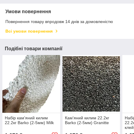
Умови повернення
Повернення товару впродовж 14 днів за домовленістю
Всі умови повернення
Подібні товари компанії
Набір кам'яний килим
Кам'яний килим 22.2кг
Набі
22.2кг Barko (2-5мм) Milk
Barko (2-5мм) Granitte
22.2
клей