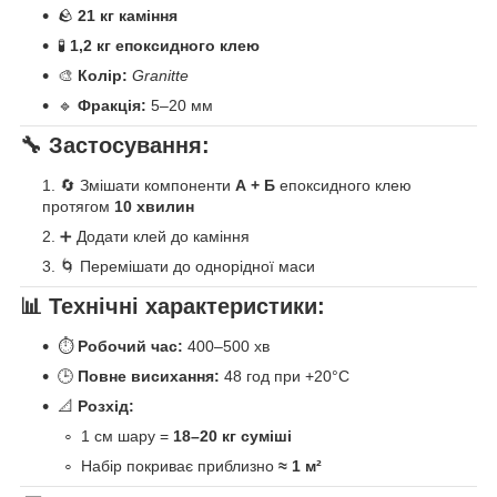
🪨
21 кг каміння
🧪
1,2 кг епоксидного клею
🎨
Колір:
Granitte
🔹
Фракція:
5–20 мм
🔧 Застосування:
🔄 Змішати компоненти
А + Б
епоксидного клею
протягом
10 хвилин
➕ Додати клей до каміння
🌀 Перемішати до однорідної маси
📊 Технічні характеристики:
⏱
Робочий час:
400–500 хв
🕒
Повне висихання:
48 год при +20°C
📐
Розхід:
1 см шару =
18–20 кг суміші
Набір покриває приблизно
≈ 1 м²