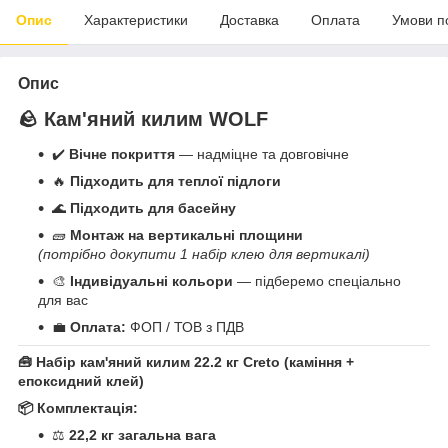
Опис
Характеристики
Доставка
Оплата
Умови п
Опис
🪨 Кам'яний килим WOLF
✔️
Вічне покриття
— надміцне та довговічне
🔥
Підходить для теплої підлоги
🌊
Підходить для басейну
🧱
Монтаж на вертикальні площини
(потрібно докупити 1 набір клею для вертикалі)
🎨
Індивідуальні кольори
— підберемо спеціально
для вас
💼
Оплата:
ФОП / ТОВ з ПДВ
🧰 Набір кам'яний килим 22.2 кг Creto (каміння +
епоксидний клей)
📦 Комплектація:
⚖️
22,2 кг загальна вага