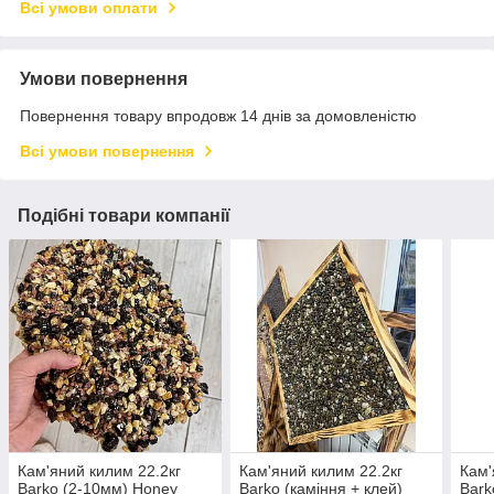
Всі умови оплати
Умови повернення
Повернення товару впродовж 14 днів за домовленістю
Всі умови повернення
Подібні товари компанії
Кам'яний килим 22.2кг
Кам'яний килим 22.2кг
Кам'
Barko (2-10мм) Honey
Barko (каміння + клей)
Bark