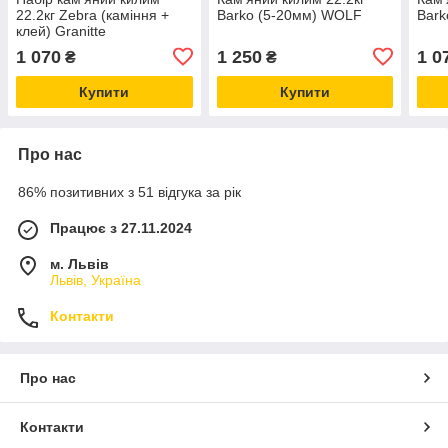
22.2кг Zebra (каміння +
Barko (5-20мм) WOLF
Bark
клей) Granitte
1 070
1 250
1 0
₴
₴
Купити
Купити
Про нас
86% позитивних з 51 відгука за рік
Працює з 27.11.2024
м. Львів
Львів, Україна
Контакти
Про нас
Контакти