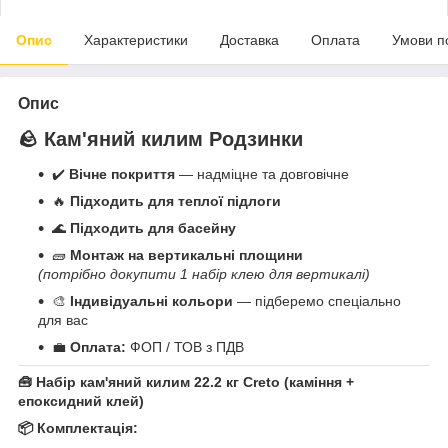
Опис
Характеристики
Доставка
Оплата
Умови п
Опис
🪨 Кам'яний килим Родзинки
✔️
Вічне покриття
— надміцне та довговічне
🔥
Підходить для теплої підлоги
🌊
Підходить для басейну
🧱
Монтаж на вертикальні площини
(потрібно докупити 1 набір клею для вертикалі)
🎨
Індивідуальні кольори
— підберемо спеціально
для вас
💼
Оплата:
ФОП / ТОВ з ПДВ
🧰 Набір кам'яний килим 22.2 кг Creto (каміння +
епоксидний клей)
📦 Комплектація: