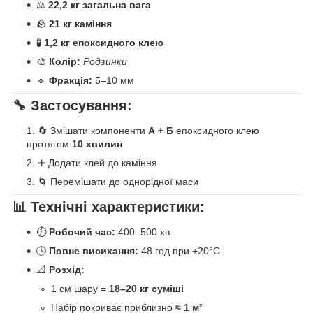
⚖️
22,2 кг загальна вага
🪨
21 кг каміння
🧪
1,2 кг епоксидного клею
🎨
Колір:
Родзинки
🔹
Фракція:
5–10 мм
🔧 Застосування:
🔄 Змішати компоненти
А + Б
епоксидного клею
протягом
10 хвилин
➕ Додати клей до каміння
🌀 Перемішати до однорідної маси
📊 Технічні характеристики:
⏱
Робочий час:
400–500 хв
🕒
Повне висихання:
48 год при +20°C
📐
Розхід:
1 см шару =
18–20 кг суміші
Набір покриває приблизно
≈ 1 м²