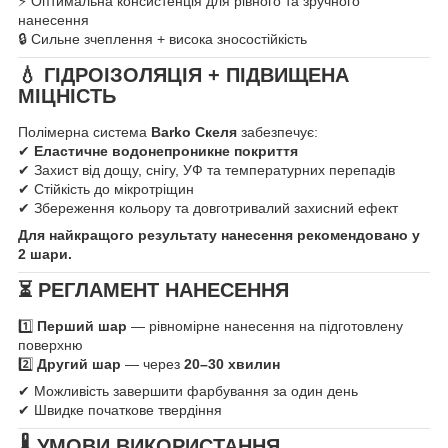
⚡ Оптимальна консистенція для рівного та зручного
нанесення
🔒 Сильне зчеплення + висока зносостійкість
💧 ГІДРОІЗОЛЯЦІЯ + ПІДВИЩЕНА
МІЦНІСТЬ
Полімерна система
Barko Скеля
забезпечує:
✔
Еластичне водонепроникне покриття
✔ Захист від дощу, снігу, УФ та температурних перепадів
✔ Стійкість до мікротріщин
✔ Збереження кольору та довготривалий захисний ефект
Для найкращого результату нанесення рекомендовано у
2 шари.
⏳ РЕГЛАМЕНТ НАНЕСЕННЯ
1️⃣
Перший шар
— рівномірне нанесення на підготовлену
поверхню
2️⃣
Другий шар
— через
20–30 хвилин
✔ Можливість завершити фарбування за один день
✔ Швидке початкове твердіння
🌡 УМОВИ ВИКОРИСТАННЯ