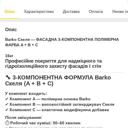
Опис
Характеристики
Доставка
Оплата
Умови п
Опис
Barko Скеля — ФАСАДНА 3-КОМПОНЕНТНА ПОЛІМЕРНА
ФАРБА A + B + C
16кг
Професійне покриття для надміцного та
гідроізоляційного захисту фасадів і стін
🔧 3-КОМПОНЕНТНА ФОРМУЛА Barko
Скеля (A + B + C)
У комплект входить:
✔
Компонент A — полімерна основа Barko
✔
Компонент B — високостійкий затверджувач Скеля
✔
Компонент C — еластична модифікуюча добавка
Після змішування:
⏱
Робочий час суміші: 50–60 хвилин