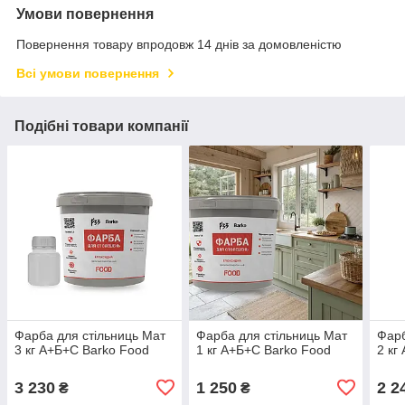
Умови повернення
Повернення товару впродовж 14 днів за домовленістю
Всі умови повернення
Подібні товари компанії
Фарба для стільниць Мат
Фарба для стільниць Мат
Фарб
3 кг А+Б+С Barko Food
1 кг А+Б+С Barko Food
2 кг
3 230
1 250
2 2
₴
₴