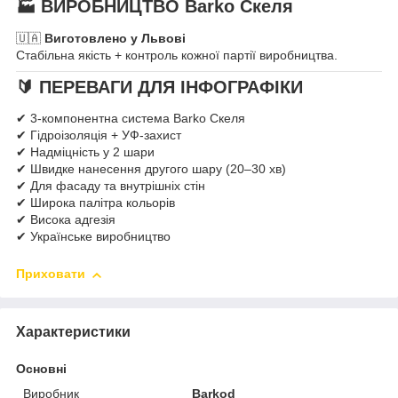
🏭 ВИРОБНИЦТВО Barko Скеля
🇺🇦
Виготовлено у Львові
Стабільна якість + контроль кожної партії виробництва.
🔰 ПЕРЕВАГИ ДЛЯ ІНФОГРАФІКИ
✔ 3-компонентна система Barko Скеля
✔ Гідроізоляція + УФ-захист
✔ Надміцність у 2 шари
✔ Швидке нанесення другого шару (20–30 хв)
✔ Для фасаду та внутрішніх стін
✔ Широка палітра кольорів
✔ Висока адгезія
✔ Українське виробництво
Приховати
Характеристики
Основні
Виробник
Barkod