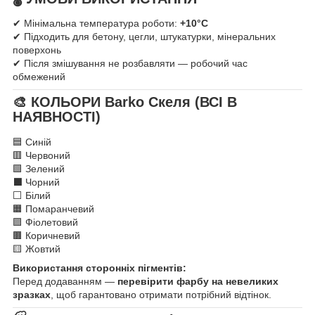
✔ Мінімальна температура роботи:
+10°C
✔ Підходить для бетону, цегли, штукатурки, мінеральних
поверхонь
✔ Після змішування не розбавляти — робочий час
обмежений
🎨 КОЛЬОРИ Barko Скеля (ВСІ В
НАЯВНОСТІ)
🟦 Синій
🟥 Червоний
🟩 Зелений
⬛ Чорний
⬜ Білий
🟧 Помаранчевий
🟪 Фіолетовий
🟫 Коричневий
🟨 Жовтий
Використання сторонніх пігментів:
Перед додаванням —
перевірити фарбу на невеликих
зразках
, щоб гарантовано отримати потрібний відтінок.