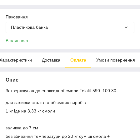
Паковання
Пластикова банка
В наявності
Характеристики
Доставка
Оплата
Умови повернення
Опис
Затверджувач до епоксидної смоли Telalit-590 100:30
для заливки столів та об'ємних виробів
1 кг іде на 3.33 кг смоли
заливка до 7 см
без збивання температури до 20 кг суміші смола +