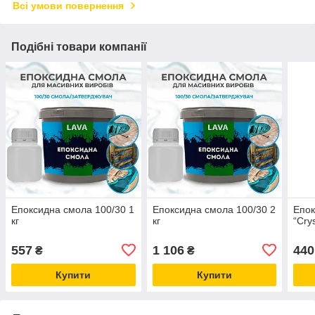
Всі умови повернення
Подібні товари компанії
Епоксидна смола 100/30 1
Епоксидна смола 100/30 2
Епок
кг
кг
“Cry
557
1 106
440
₴
₴
Купити
Купити