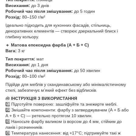
Висихання:
до 3 днів
Робочий час після змішування:
до 5 годин
Розхід:
80–150 г/м²
Ідеально підходить для кухонних фасадів, стільниць,
декоративних елементів — створює дзеркальний блиск і
глибину кольору.
🔸
Матова епоксидна фарба (А + Б + С)
Вага:
3 кг
Тип покриття:
мат
Висихання:
до 1 дня
Робочий час після змішування:
до 50 хвилин
Розхід:
80–100 г/м²
Підійде для меблів у скандинавському або мінімалістичному
стилі, забезпечує м’який ефект без відблисків.
🧰
ІНСТРУКЦІЯ З ВИКОРИСТАННЯ
1️⃣ Підготуйте поверхню: зашліфуйте та знежирте меблі.
2️⃣ Змішайте компоненти: фарбу з затверджувачем (А + Б або
А + Б + С) — ретельно протягом 10 хвилин.
3️⃣ Наносьте фарбу валиком із ворсом до 4 мм, стійким до
лаків і розчинників.
4️⃣ Температура нанесення: від +17°C; підтримуйте такі ж