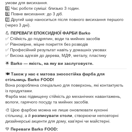
умови для висихання.
5️⃣ Час роботи суміші: близько 3 годин.
6️⃣ Повне висихання: до 3 діб.
7️⃣ Другий шар наноситься після повного висихання першого
(через 3 дні).
💪
ПЕРЕВАГИ ЕПОКСИДНОЇ ФАРБИ Barko
✅ Стійкість до подряпин, води та мийних засобів
✅ Рівномірне, міцне покриття без розводів
✅ Професійний результат навіть у домашніх умовах
✅ Висока адгезія до дерева, МДФ, металу, пластику
🌟
Barko — якість, на яку ви заслуговуєте.
🍽️
Також у нас є матова зносостійка фарба для
стільниць Barko FOOD!
Вона розроблена спеціально для поверхонь, які контактують
із продуктами.
Фарба має підвищену стійкість до механічних навантажень,
вологи, гарячого посуду та мийних засобів.
🎨 Цією фарбою можна не лише оновлювати кухонні
стільниці, а й
розписувати столи
, створюючи неповторні
дизайнерські акценти для дому, кав’ярні чи майстерні.
💚
Переваги Barko FOOD: