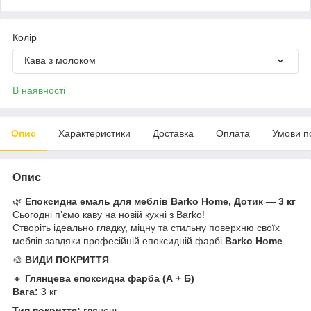
Колір
Кава з молоком
В наявності
Опис
Характеристики
Доставка
Оплата
Умови п
Опис
🌿
Епоксидна емаль для меблів Barko Home, Дотик — 3 кг
Сьогодні п’ємо каву на новій кухні з Barko!
Створіть ідеально гладку, міцну та стильну поверхню своїх
меблів завдяки професійній епоксидній фарбі
Barko Home
.
🎨
ВИДИ ПОКРИТТЯ
🔸
Глянцева епоксидна фарба (А + Б)
Вага:
3 кг
Тип покриття:
глянець