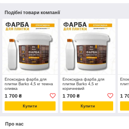
Подібні товари компанії
Епоксидна фарба для
Епоксидна фарба для
Епок
плитки Barko 4,5 кг темна
плитки Barko 4,5 кг
плит
оливка
коричневий
1 700
1 700
1 7
₴
₴
Купити
Купити
Про нас