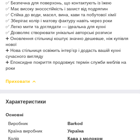
✅ Безпечна для поверхонь, що контактують із їжею
✅ Має високу зносостійкість і захист від подряпин
✅ Стійка до води, масел, вина, кави та побутової хімії
✅ Зберігає колір і матову фактуру навіть через роки
✅ Легко мити та доглядати — ідеальна для кухні
✅ Дозволяє створювати унікальні авторські розписи
➕ Оновлення стільниці коштує значно дешевше, ніж купівля
нової
➕ Нова стільниця освіжить інтер’єр і додасть вашій кухні
сучасного вигляду
➕ Епоксидне покриття продовжує термін служби меблів на
роки
Приховати
Характеристики
Основні
Виробник
Barkod
Країна виробник
Україна
Колір
Кава з молоком