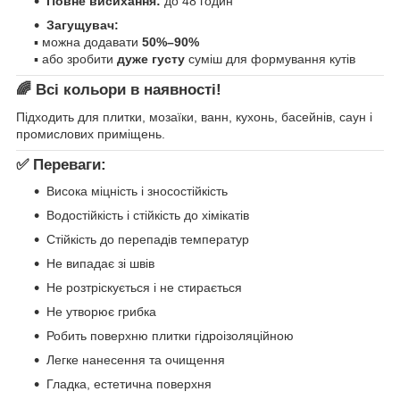
Повне висихання:
до 48 годин
Загущувач:
▪ можна додавати
50%–90%
▪ або зробити
дуже густу
суміш для формування кутів
🌈 Всі кольори в наявності!
Підходить для плитки, мозаїки, ванн, кухонь, басейнів, саун і
промислових приміщень.
✅ Переваги:
Висока міцність і зносостійкість
Водостійкість і стійкість до хімікатів
Стійкість до перепадів температур
Не випадає зі швів
Не розтріскується і не стирається
Не утворює грибка
Робить поверхню плитки гідроізоляційною
Легке нанесення та очищення
Гладка, естетична поверхня