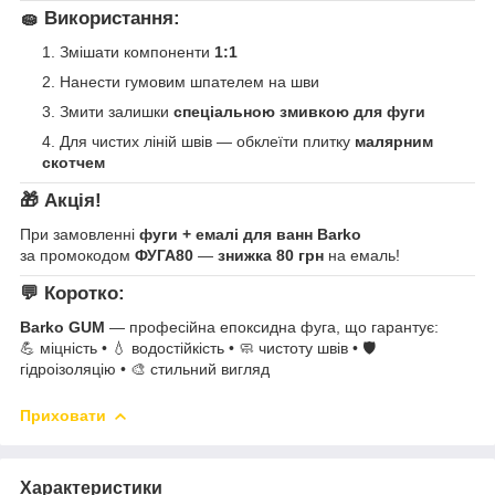
🧽 Використання:
Змішати компоненти
1:1
Нанести гумовим шпателем на шви
Змити залишки
спеціальною змивкою для фуги
Для чистих ліній швів — обклеїти плитку
малярним
скотчем
🎁 Акція!
При замовленні
фуги + емалі для ванн Barko
за промокодом
ФУГА80
—
знижка 80 грн
на емаль!
💬 Коротко:
Barko GUM
— професійна епоксидна фуга, що гарантує:
💪 міцність • 💧 водостійкість • 🧼 чистоту швів • 🛡️
гідроізоляцію • 🎨 стильний вигляд
Приховати
Характеристики