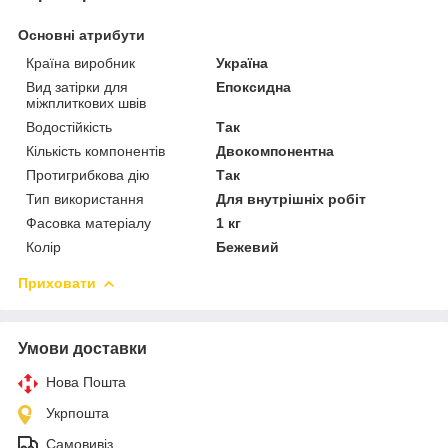
Основні атрибути
Країна виробник
Україна
Вид затірки для
Епоксидна
міжплиткових швів
Водостійкість
Так
Кількість компонентів
Двокомпонентна
Протигрибкова дію
Так
Тип використання
Для внутрішніх робіт
Фасовка матеріалу
1 кг
Колір
Бежевий
Приховати
Умови доставки
Нова Пошта
Укрпошта
Самовивіз