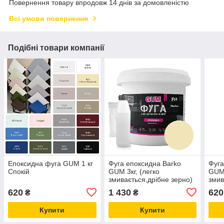
Повернення товару впродовж 14 днів за домовленістю
Всі умови повернення
Подібні товари компанії
Епоксидна фуга GUM 1 кг
Фуга епоксидна Barko
Фуга
Спокій
GUM 3кг, (легко
GUM 
змивається,дрібне зерно)
змив
Світло бежевий RAL 1015
Світ
620
1 430
620
₴
₴
Купити
Купити