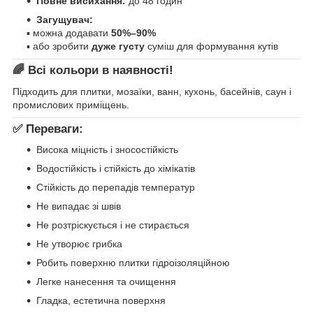
Повне висихання:
до 48 годин
Загущувач:
▪ можна додавати
50%–90%
▪ або зробити
дуже густу
суміш для формування кутів
🌈 Всі кольори в наявності!
Підходить для плитки, мозаїки, ванн, кухонь, басейнів, саун і
промислових приміщень.
✅ Переваги:
Висока міцність і зносостійкість
Водостійкість і стійкість до хімікатів
Стійкість до перепадів температур
Не випадає зі швів
Не розтріскується і не стирається
Не утворює грибка
Робить поверхню плитки гідроізоляційною
Легке нанесення та очищення
Гладка, естетична поверхня