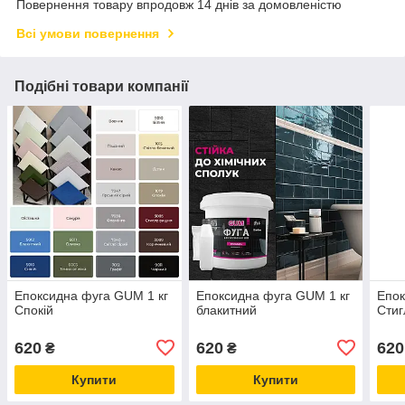
Повернення товару впродовж 14 днів за домовленістю
Всі умови повернення
Подібні товари компанії
Епоксидна фуга GUM 1 кг
Епоксидна фуга GUM 1 кг
Епок
Спокій
блакитний
Сти
620
620
620
₴
₴
Купити
Купити