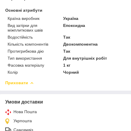
Основні атрибути
Країна виробник
Україна
Вид затірки для
Епоксидна
міжплиткових швів
Водостійкість
Так
Кількість компонентів
Двокомпонентна
Протигрибкова дію
Так
Тип використання
Для внутрішніх робіт
Фасовка матеріалу
1 кг
Колір
Чорний
Приховати
Умови доставки
Нова Пошта
Укрпошта
Самовивіз