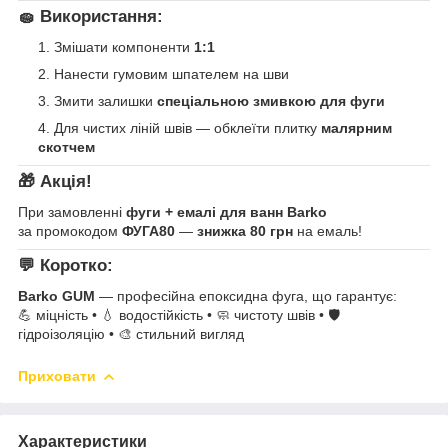
🧽 Використання:
Змішати компоненти
1:1
Нанести гумовим шпателем на шви
Змити залишки
спеціальною змивкою для фуги
Для чистих ліній швів — обклеїти плитку
малярним
скотчем
🎁 Акція!
При замовленні
фуги + емалі для ванн Barko
за промокодом
ФУГА80
—
знижка 80 грн
на емаль!
💬 Коротко:
Barko GUM
— професійна епоксидна фуга, що гарантує:
💪 міцність • 💧 водостійкість • 🧼 чистоту швів • 🛡️
гідроізоляцію • 🎨 стильний вигляд
Приховати
Характеристики