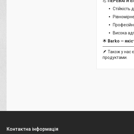
💪
ПЕРЕВАГИ Е
Стійкість 
Рівномірне
Професійн
Висока адг
🌟
Barko — якіс
🪶 Також у нас 
продуктами.