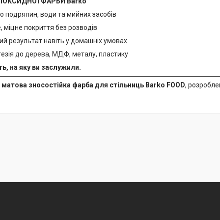
ПОКСИДНОЇ ФАРБИ Barko
до подряпин, води та мийних засобів
, міцне покриття без розводів
ий результат навіть у домашніх умовах
езія до дерева, МДФ, металу, пластику
ть, на яку ви заслужили.
є
матова зносостійка фарба для стільниць Barko FOOD
, розробле