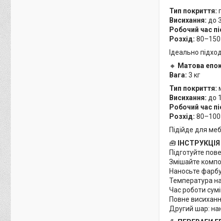
Тип покриття:
Висихання:
до 3
Робочий час пі
Розхід:
80–150 
Ідеально підхо
🔸
Матова епокс
Вага:
3 кг
Тип покриття:
Висихання:
до 
Робочий час пі
Розхід:
80–100 
Підійде для меб
🧰
ІНСТРУКЦІЯ
Підготуйте пове
Змішайте компон
Наносьте фарбу:
Температура нан
Час роботи сумі
Повне висихання
Другий шар: нан