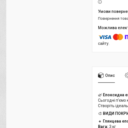
повернення тов
сайту.
Опис
🌿
Епоксидна е
Сьогодні п’ємо к
Створіть ідеаль
🎨
ВИДИ ПОКР
🔸
Глянцева епо
Вага:
3 кг