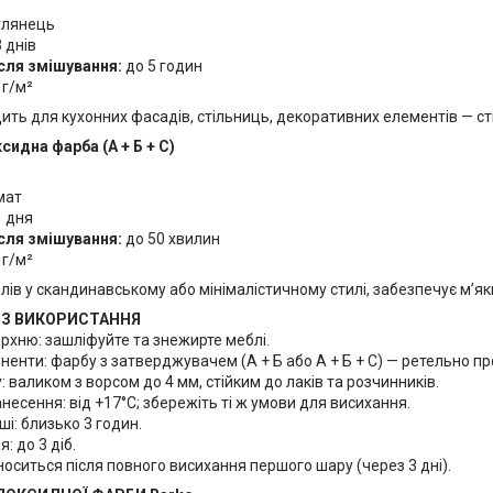
глянець
 днів
сля змішування:
до 5 годин
г/м²
дить для кухонних фасадів, стільниць, декоративних елементів — с
идна фарба (А + Б + С)
мат
1 дня
сля змішування:
до 50 хвилин
г/м²
лів у скандинавському або мінімалістичному стилі, забезпечує м’як
 З ВИКОРИСТАННЯ
рхню: зашліфуйте та знежирте меблі.
енти: фарбу з затверджувачем (А + Б або А + Б + С) — ретельно пр
 валиком з ворсом до 4 мм, стійким до лаків та розчинників.
есення: від +17°C; збережіть ті ж умови для висихання.
ші: близько 3 годин.
: до 3 діб.
оситься після повного висихання першого шару (через 3 дні).