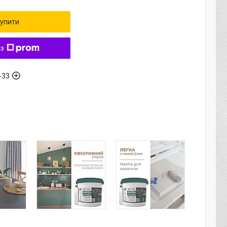
упити
 з
-33