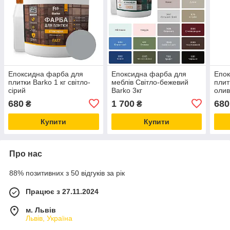
Епоксидна фарба для
Епоксидна фарба для
Епок
плитки Barko 1 кг світло-
меблів Світло-бежевий
плит
сірий
Barko 3кг
олив
680
1 700
680
₴
₴
Купити
Купити
Про нас
88% позитивних з 50 відгуків за рік
Працює з 27.11.2024
м. Львів
Львів, Україна