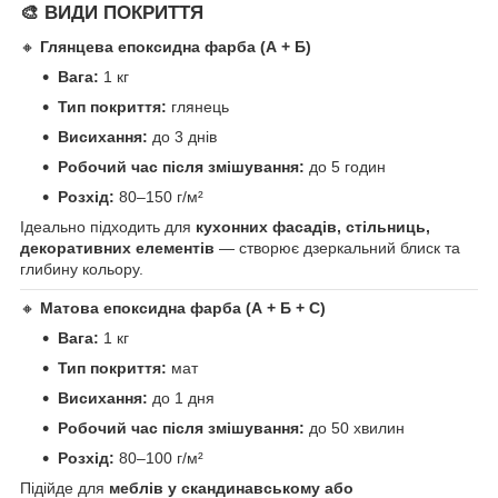
🎨 ВИДИ ПОКРИТТЯ
🔸
Глянцева епоксидна фарба (А + Б)
Вага:
1 кг
Тип покриття:
глянець
Висихання:
до 3 днів
Робочий час після змішування:
до 5 годин
Розхід:
80–150 г/м²
Ідеально підходить для
кухонних фасадів, стільниць,
декоративних елементів
— створює дзеркальний блиск та
глибину кольору.
🔸
Матова епоксидна фарба (А + Б + С)
Вага:
1 кг
Тип покриття:
мат
Висихання:
до 1 дня
Робочий час після змішування:
до 50 хвилин
Розхід:
80–100 г/м²
Підійде для
меблів у скандинавському або