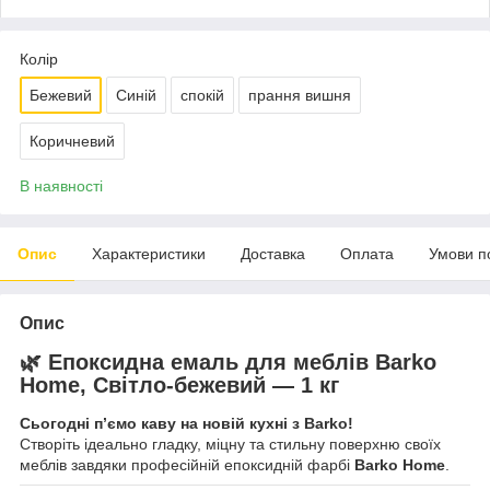
Колір
Бежевий
Синій
спокій
прання вишня
Коричневий
В наявності
Опис
Характеристики
Доставка
Оплата
Умови п
Опис
🌿 Епоксидна емаль для меблів
Barko
Home
, Світло-бежевий — 1 кг
Сьогодні п’ємо каву на новій кухні з Barko!
Створіть ідеально гладку, міцну та стильну поверхню своїх
меблів завдяки професійній епоксидній фарбі
Barko Home
.