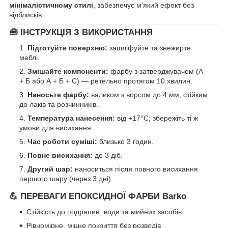
мінімалістичному стилі
, забезпечує м’який ефект без
відблисків.
🧰 ІНСТРУКЦІЯ З ВИКОРИСТАННЯ
Підготуйте поверхню:
зашліфуйте та знежирте
меблі.
Змішайте компоненти:
фарбу з затверджувачем (А
+ Б або А + Б + С) — ретельно протягом 10 хвилин.
Наносьте фарбу:
валиком з ворсом до 4 мм, стійким
до лаків та розчинників.
Температура нанесення:
від +17°C; збережіть ті ж
умови для висихання.
Час роботи суміші:
близько 3 годин.
Повне висихання:
до 3 діб.
Другий шар:
наноситься після повного висихання
першого шару (через 3 дні).
💪 ПЕРЕВАГИ ЕПОКСИДНОЇ ФАРБИ
Barko
Стійкість до подряпин, води та мийних засобів
Рівномірне, міцне покриття без розводів