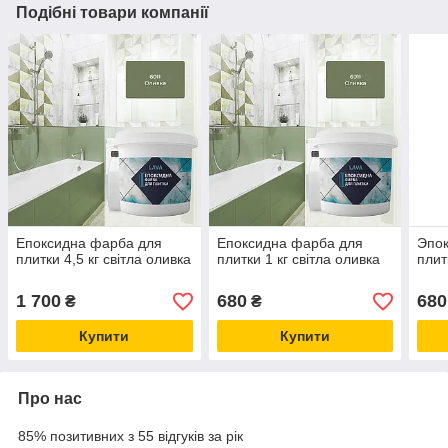
Подібні товари компанії
Епоксидна фарба для
Епоксидна фарба для
Эпок
плитки 4,5 кг світла оливка
плитки 1 кг світла оливка
плит
1 700
680
680
₴
₴
Купити
Купити
Про нас
85% позитивних з 55 відгуків за рік