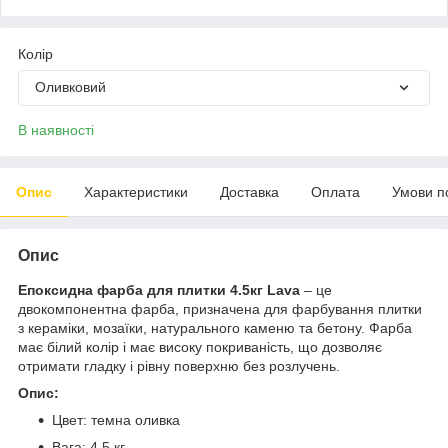
Колір
Оливковий
В наявності
Опис
Характеристики
Доставка
Оплата
Умови п
Опис
Епоксидна фарба для плитки 4.5кг Lava
– це
двокомпонентна фарба, призначена для фарбування плитки
з кераміки, мозаїки, натурального каменю та бетону. Фарба
має білий колір і має високу покриваність, що дозволяє
отримати гладку і рівну поверхню без розлучень.
Опис:
Цвет: темна оливка
Вага: 4.5 кг