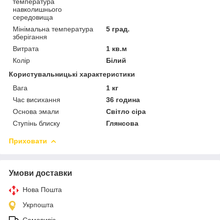
температура
навколишнього
середовища
Мінімальна температура
5 град.
зберігання
Витрата
1 кв.м
Колір
Білий
Користувальницькі характеристики
Вага
1 кг
Час висихання
36 година
Основа эмали
Світло сіра
Ступінь блиску
Глянсова
Приховати
Умови доставки
Нова Пошта
Укрпошта
Самовивіз