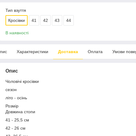
Тип взуття
Кросівки
41
42
43
44
В наявності
пис
Характеристики
Доставка
Оплата
Умови пове
Опис
Чоловічі кросівки
сезон
літо - осінь
Розмір
Довжина стопи
41 - 25,5 см
42 - 26 см