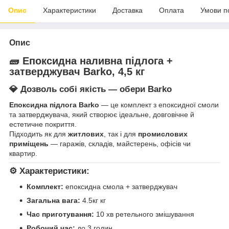
Опис
Характеристики
Доставка
Оплата
Умови п
Опис
🧱 Епоксидна наливна підлога +
затверджувач
Barko, 4,5 кг
💎 Дозволь собі якість — обери
Barko
Епоксидна підлога Barko
— це комплект з епоксидної смоли
та затверджувача, який створює ідеальне, довговічне й
естетичне покриття.
Підходить як для
житлових
, так і для
промислових
приміщень
— гаражів, складів, майстерень, офісів чи
квартир.
⚙️ Характеристики:
Комплект:
епоксидна смола + затверджувач
Загальна вага:
4.5кг кг
Час приготування:
10 хв ретельного змішування
Робочий час:
до 3 годин