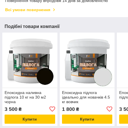
Повернення товару впродовж 14 днів за домовленістю
Всі умови повернення
Подібні товари компанії
Епоксидна наливна
Епоксидна підлога
Епок
підлога 10 кг на 30 м2
ідеально для новачків 4.5
підл
чорна
кг вовчик
3 500
1 800
3 5
₴
₴
Купити
Купити