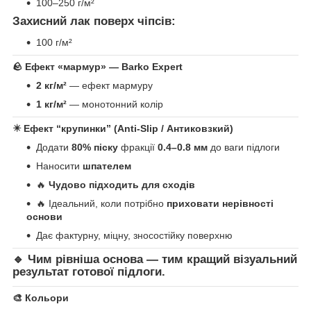
100–250 г/м²
Захисний лак поверх чіпсів:
100 г/м²
🪨
Ефект «мармур» — Barko Expert
2 кг/м²
— ефект мармуру
1 кг/м²
— монотонний колір
✴️
Ефект “крупинки” (Anti-Slip / Антиковзкий)
Додати
80% піску
фракції
0.4–0.8 мм
до ваги підлоги
Наносити
шпателем
🔥
Чудово підходить для сходів
🔥 Ідеальний, коли потрібно
приховати нерівності
основи
Дає фактурну, міцну, зносостійку поверхню
🔹 Чим рівніша основа — тим кращий візуальний
результат готової підлоги.
🎨
Кольори