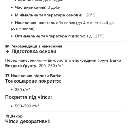
Час висихання:
3 доби
Мінімальна температура основи:
+20°C
Нанесення:
шпатель або валик (до 4 мм, стійкий до
розчинників)
Оптимальна температура підлоги:
від +17°C
🧩
Рекомендації з нанесення
🔹
Підготовка основи
Перед нанесенням — використати
епоксидний ґрунт Barko
Витрата ґрунту:
200–250 г/м²
🏗
Нанесення підлоги Barko
Тонкошарове покриття:
350 г/м²
Покриття під чіпси:
500–700 г/м²
🎨
Декор
Чіпси декоративні: