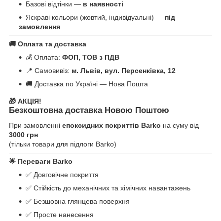
Базові відтінки —
в наявності
Яскраві кольори (жовтий, індивідуальні) —
під
замовлення
🚚
Оплата та доставка
💰 Оплата:
ФОП, ТОВ з ПДВ
📍 Самовивіз:
м. Львів, вул. Персенківка, 12
🚚 Доставка по Україні — Нова Пошта
🎁
АКЦІЯ!
Безкоштовна доставка Новою Поштою
При замовленні
епоксидних покриттів Barko
на суму від
3000 грн
(тільки товари для підлоги Barko)
🌟
Переваги Barko
✅ Довговічне покриття
✅ Стійкість до механічних та хімічних навантажень
✅ Безшовна глянцева поверхня
✅ Просте нанесення