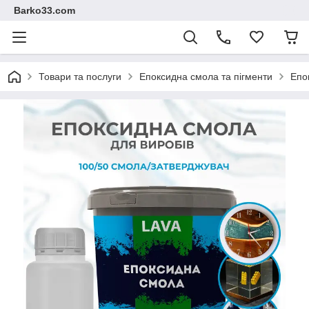
Barko33.com
Товари та послуги
Епоксидна смола та пігменти
Епо