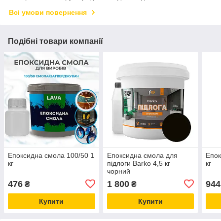
Всі умови повернення
Подібні товари компанії
Епоксидна смола 100/50 1
Епоксидна смола для
Епок
кг
підлоги Barko 4,5 кг
кг
чорний
476
1 800
944
₴
₴
Купити
Купити