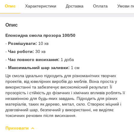
Опис
Характеристики
Доставка
Оплата
Умови п
Опис
Епоксидна смола прозора 100/50
-
Розмішувати:
10 хв
-
Час роботи:
30 хв
-
Час повного висихання:
1 доба
-
Максимальний шар заливки:
1 см
Ця смола ідеально підходить для різноманітних творчих
проектів, від ювелірних виробів до меблів. Вона проста у
використанні та забезпечує високоякісний результат. Її
прозорість і стійкість до фізичних і хімічних впливів роблять її
незамінною для будь-яких завдань. Підходить для різних
матеріалів, таких як дерево, метал, скло. Створює міцний і
довговічний шар, безпечний у використанні, не виділяє
токсичних речовин після висихання.
Приховати