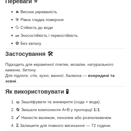
Переваги ⭐
🔥 Висока укриваність
🎯 Рівна гладка поверхня
💦 Стійкість до води
🧱 Зносостійкість і термостійкість
🚫 Без запаху
Застосування 🛠️
Підходить для керамічної плитки, мозаїки, натурального
каменю, бетону.
Для підлоги, стін, кухні, ванної, балкона —
всередині та
зовні
.
Як використовувати 🧪
🧽 Зашліфувати та знежирити (сода + вода).
🔄 Змішати компоненти A+B у пропорції
1:1
.
🖌️ Нанести валиком, пензлем або розпилювачем.
⏳ Залишити для повного висихання — 72 години.