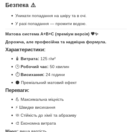
Безпека ⚠️
Уникати попадання на шкіру та в очі.
У разі попадання — промити водою.
Матова система A+B+C (преміум версія) 🖤✨
Дорожча, але професійна та надміцна формула.
Характеристики:
🧴
Витрата:
125 г/м²
🕒
Робочий час:
50 хвилин
⏱️
Висихання:
24 години
🌑 Преміальний матовий ефект
Переваги:
💪 Максимальна міцність
⚡ Швидке висихання
🧼 Стійкість до хімії та абразиву
🎨 Економна витрата
Мінус:
вища вартість.