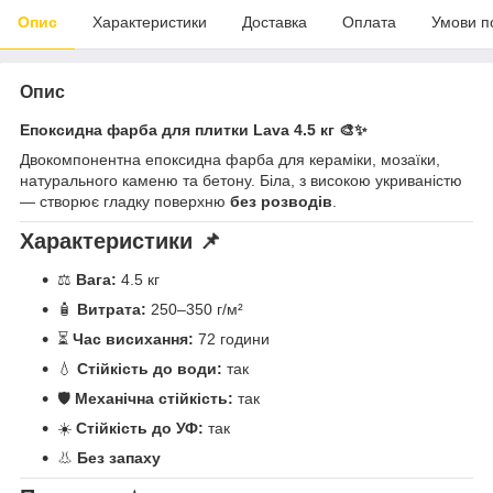
Опис
Характеристики
Доставка
Оплата
Умови п
Опис
Епоксидна фарба для плитки Lava 4.5 кг 🎨✨
Двокомпонентна епоксидна фарба для кераміки, мозаїки,
натурального каменю та бетону. Біла, з високою укриваністю
— створює гладку поверхню
без розводів
.
Характеристики 📌
⚖️
Вага:
4.5 кг
🧴
Витрата:
250–350 г/м²
⏳
Час висихання:
72 години
💧
Стійкість до води:
так
🛡️
Механічна стійкість:
так
☀️
Стійкість до УФ:
так
👃
Без запаху