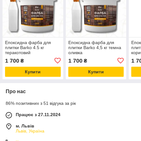
Епоксидна фарба для
Епоксидна фарба для
Епок
плитки Barko 4.5 кг
плитки Barko 4,5 кг темна
плит
теракотовий
оливка
кори
1 700
1 700
1 7
₴
₴
Купити
Купити
Про нас
86% позитивних з 51 відгука за рік
Працює з 27.11.2024
м. Львів
Львів, Україна