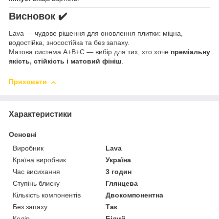
Висновок ✔️
Lava — чудове рішення для оновлення плитки: міцна,
водостійка, зносостійка та без запаху.
Матова система A+B+C — вибір для тих, хто хоче
преміальну
якість, стійкість і матовий фініш
.
Приховати
Характеристики
Основні
Виробник
Lava
Країна виробник
Україна
Час висихання
3 годин
Ступінь блиску
Глянцева
Кількість компонентів
Двокомпонентна
Без запаху
Так
Колір
Білий