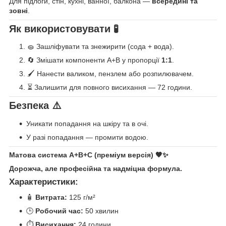
Для підлоги, стін, кухні, ванної, балкона —
всередині та
зовні
.
Як використовувати 🧪
🧽 Зашліфувати та знежирити (сода + вода).
🔄 Змішати компоненти A+B у пропорції
1:1
.
🖌️ Нанести валиком, пензлем або розпилювачем.
⏳ Залишити для повного висихання — 72 години.
Безпека ⚠️
Уникати попадання на шкіру та в очі.
У разі попадання — промити водою.
Матова система A+B+C (преміум версія) 🖤✨
Дорожча, але професійна та надміцна формула.
Характеристики:
🧴
Витрата:
125 г/м²
🕒
Робочий час:
50 хвилин
⏱️
Висихання:
24 години