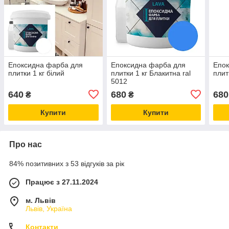
Епоксидна фарба для
Епоксидна фарба для
Епок
плитки 1 кг білий
плитки 1 кг Блакитна ral
плит
5012
640
680
680
₴
₴
Купити
Купити
Про нас
84% позитивних з 53 відгуків за рік
Працює з 27.11.2024
м. Львів
Львів, Україна
Контакти