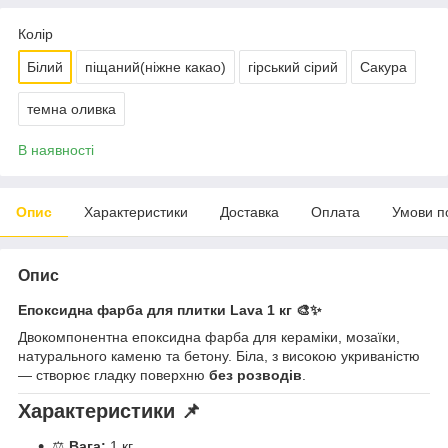
Колір
Білий
піщаний(ніжне какао)
гірський сірий
Сакура
темна оливка
В наявності
Опис
Характеристики
Доставка
Оплата
Умови п
Опис
Епоксидна фарба для плитки Lava 1 кг 🎨✨
Двокомпонентна епоксидна фарба для кераміки, мозаїки,
натурального каменю та бетону. Біла, з високою укриваністю
— створює гладку поверхню
без розводів
.
Характеристики 📌
⚖️
Вага:
1 кг