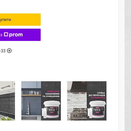
упити
 з
-33