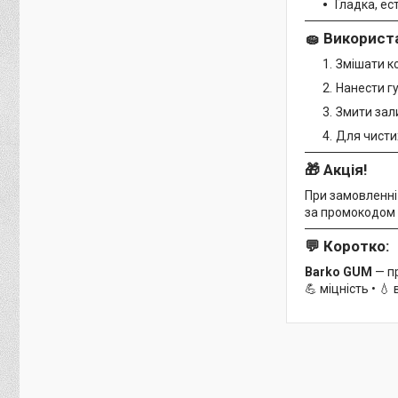
Гладка, е
🧽 Використ
Змішати 
Нанести г
Змити за
Для чистих
🎁 Акція!
При замовленн
за промокодом
💬 Коротко:
Barko GUM
— пр
💪 міцність • 💧