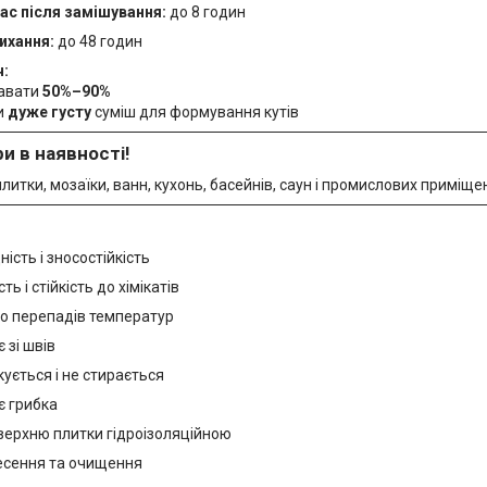
ас після замішування:
до 8 годин
ихання:
до 48 годин
ч:
давати
50%–90%
и
дуже густу
суміш для формування кутів
ри в наявності!
литки, мозаїки, ванн, кухонь, басейнів, саун і промислових приміще
ність і зносостійкість
ть і стійкість до хімікатів
до перепадів температур
 зі швів
кується і не стирається
є грибка
верхню плитки гідроізоляційною
есення та очищення