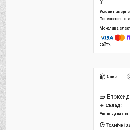
повернення тов
сайту.
Опис
🧱 Епоксид
🔹 Склад:
Епоксидна осн
🕒 Технічні 