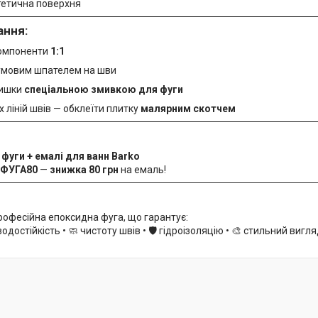
стетична поверхня
ання:
компоненти
1:1
умовим шпателем на шви
лишки
спеціальною змивкою для фуги
 ліній швів — обклеїти плитку
малярним скотчем
і
фуги + емалі для ванн Barko
ФУГА80
—
знижка 80 грн
на емаль!
офесійна епоксидна фуга, що гарантує:
 водостійкість • 🧼 чистоту швів • 🛡️ гідроізоляцію • 🎨 стильний вигл