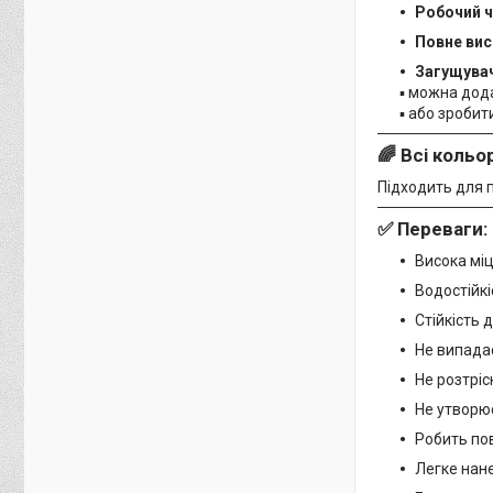
Робочий ч
Повне вис
Загущува
▪ можна до
▪ або зробит
🌈 Всі кольо
Підходить для п
✅ Переваги:
Висока міц
Водостійкіс
Стійкість 
Не випадає
Не розтріс
Не утворю
Робить по
Легке нан