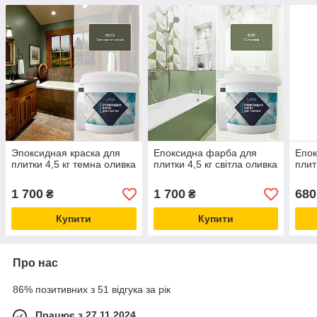
Эпоксидная краска для
Епоксидна фарба для
Епок
плитки 4,5 кг темна оливка
плитки 4,5 кг світла оливка
плит
1 700
1 700
680
₴
₴
Купити
Купити
Про нас
86% позитивних з 51 відгука за рік
Працює з 27.11.2024