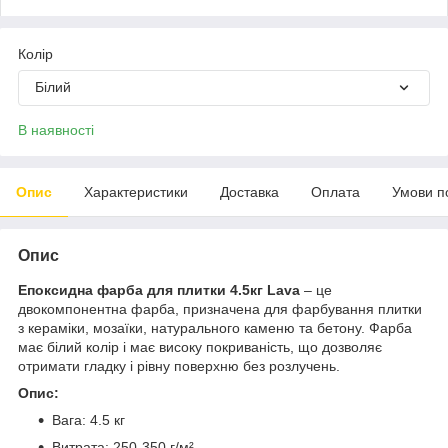
Колір
Білий
В наявності
Опис
Характеристики
Доставка
Оплата
Умови п
Опис
Епоксидна фарба для плитки 4.5кг Lava
– це
двокомпонентна фарба, призначена для фарбування плитки
з кераміки, мозаїки, натурального каменю та бетону. Фарба
має білий колір і має високу покриваність, що дозволяє
отримати гладку і рівну поверхню без розлучень.
Опис:
Вага: 4.5 кг
Витрата: 250-350 г/м²