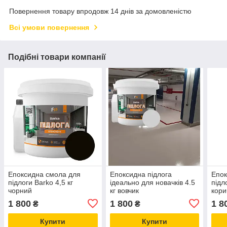
Повернення товару впродовж 14 днів за домовленістю
Всі умови повернення
Подібні товари компанії
Епоксидна смола для
Епоксидна підлога
Епок
підлоги Barko 4,5 кг
ідеально для новачків 4.5
підл
чорний
кг вовчик
кори
1 800
1 800
1 8
₴
₴
Купити
Купити