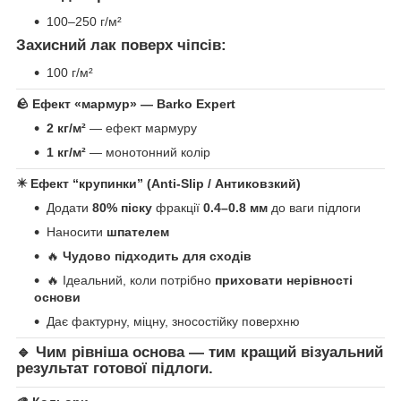
100–250 г/м²
Захисний лак поверх чіпсів:
100 г/м²
🪨
Ефект «мармур» — Barko Expert
2 кг/м²
— ефект мармуру
1 кг/м²
— монотонний колір
✴️
Ефект “крупинки” (Anti-Slip / Антиковзкий)
Додати
80% піску
фракції
0.4–0.8 мм
до ваги підлоги
Наносити
шпателем
🔥
Чудово підходить для сходів
🔥 Ідеальний, коли потрібно
приховати нерівності
основи
Дає фактурну, міцну, зносостійку поверхню
🔹 Чим рівніша основа — тим кращий візуальний
результат готової підлоги.