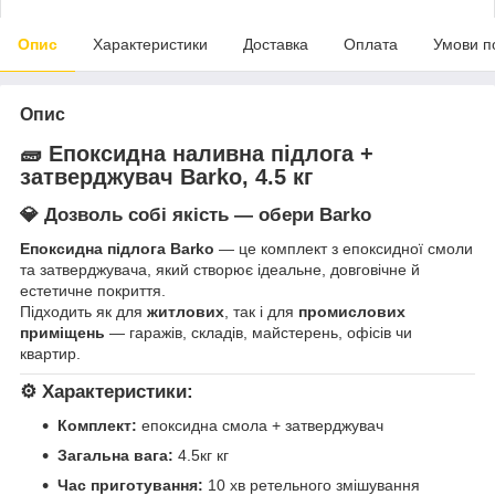
Опис
Характеристики
Доставка
Оплата
Умови п
Опис
🧱 Епоксидна наливна підлога +
затверджувач
Barko, 4.5 кг
💎 Дозволь собі якість — обери
Barko
Епоксидна підлога Barko
— це комплект з епоксидної смоли
та затверджувача, який створює ідеальне, довговічне й
естетичне покриття.
Підходить як для
житлових
, так і для
промислових
приміщень
— гаражів, складів, майстерень, офісів чи
квартир.
⚙️ Характеристики:
Комплект:
епоксидна смола + затверджувач
Загальна вага:
4.5кг кг
Час приготування:
10 хв ретельного змішування