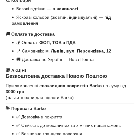
🎨
Кольори
Базові відтінки —
в наявності
Яскраві кольори (жовтий, індивідуальні) —
під
замовлення
🚚
Оплата та доставка
💰 Оплата:
ФОП, ТОВ з ПДВ
📍 Самовивіз:
м. Львів, вул. Персенківка, 12
🚚 Доставка по Україні — Нова Пошта
🎁
АКЦІЯ!
Безкоштовна доставка Новою Поштою
При замовленні
епоксидних покриттів Barko
на суму від
3000 грн
(тільки товари для підлоги Barko)
🌟
Переваги Barko
✅ Довговічне покриття
✅ Стійкість до механічних та хімічних навантажень
✅ Безшовна глянцева поверхня