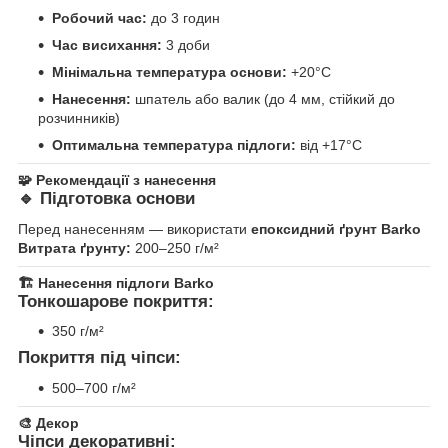
Робочий час:
до 3 годин
Час висихання:
3 доби
Мінімальна температура основи:
+20°C
Нанесення:
шпатель або валик (до 4 мм, стійкий до
розчинників)
Оптимальна температура підлоги:
від +17°C
🧩
Рекомендації з нанесення
🔹
Підготовка основи
Перед нанесенням — використати
епоксидний ґрунт Barko
Витрата ґрунту:
200–250 г/м²
🏗
Нанесення підлоги Barko
Тонкошарове покриття:
350 г/м²
Покриття під чіпси:
500–700 г/м²
🎨
Декор
Чіпси декоративні: