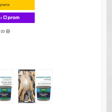
упити
 з
-33