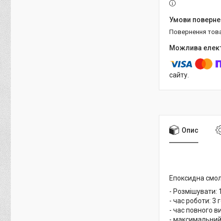
повернення тов
сайту.
Опис
Епоксидна смол
- Розмішувати: 
- час роботи: 3 
- час повного в
- максимальний