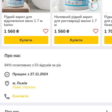
Рідкий акрил для
Наливний рідкий акрил
Рідк
відновлення ванн 1.7 м
для реставрації ванни 1.7
для 
barko
м
беж
1 560
1 560
1 7
₴
₴
Купити
Купити
Про нас
84% позитивних з 53 відгуків за рік
Працює з 27.11.2024
м. Львів
Львів, Україна
Контакти
Про нас