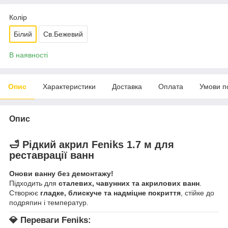
Колір
Білий
Св.Бежевий
В наявності
Опис
Характеристики
Доставка
Оплата
Умови п
Опис
🛁 Рідкий акрил
Feniks 1.7 м
для
реставрації ванн
Онови ванну без демонтажу!
Підходить для
сталевих, чавунних та акрилових ванн
.
Створює
гладке, блискуче та надміцне покриття
, стійке до
подряпин і температур.
💎 Переваги Feniks: