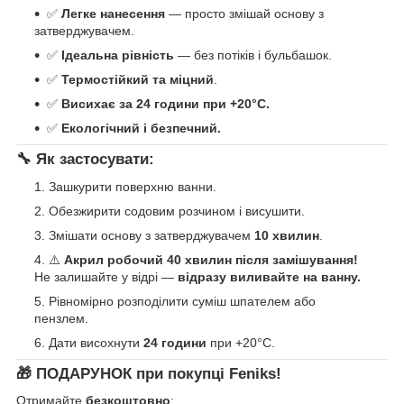
✅
Легке нанесення
— просто змішай основу з
затверджувачем.
✅
Ідеальна рівність
— без потіків і бульбашок.
✅
Термостійкий та міцний
.
✅
Висихає за 24 години при +20°C.
✅
Екологічний і безпечний.
🔧 Як застосувати:
Зашкурити поверхню ванни.
Обезжирити содовим розчином і висушити.
Змішати основу з затверджувачем
10 хвилин
.
⚠️
Акрил робочий 40 хвилин після замішування!
Не залишайте у відрі —
відразу виливайте на ванну.
Рівномірно розподілити суміш шпателем або
пензлем.
Дати висохнути
24 години
при +20°C.
🎁
ПОДАРУНОК при покупці Feniks!
Отримайте
безкоштовно
: