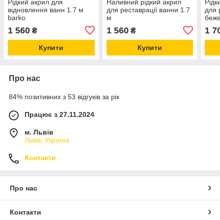
Рідкий акрил для
Наливний рідкий акрил
Рідк
відновлення ванн 1.7 м
для реставрації ванни 1.7
для 
barko
м
беж
1 560
1 560
1 7
₴
₴
Купити
Купити
Про нас
84% позитивних з 53 відгуків за рік
Працює з 27.11.2024
м. Львів
Львів, Україна
Контакти
Про нас
Контакти