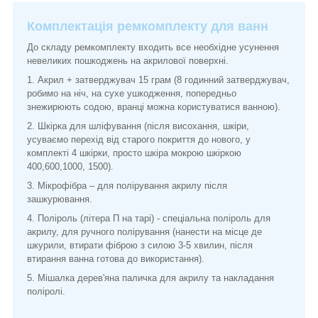
Комплектація ремкомплекту для ванн
До складу ремкомплекту входить все необхідне усунення
невеликих пошкоджень на акрилової поверхні.
1. Акрил + затверджувач 15 грам (8 годинний затверджувач,
робимо на ніч, на сухе ушкодження, попередньо
знежирюють содою, вранці можна користуватися ванною).
2. Шкірка для шліфування (після висохання, шкіри,
усуваємо перехід від старого покриття до нового, у
комплекті 4 шкірки, просто шкіра мокрою шкіркою
400,600,1000, 1500).
3. Мікрофібра – для полірування акрилу після
зашкурювання.
4. Поліроль (літера П на тарі) - спеціальна поліроль для
акрилу, для ручного полірування (нанести на місце де
шкурили, втирати фіброю з силою 3-5 хвилин, після
втирання ванна готова до використання).
5. Мішалка дерев'яна паличка для акрилу та накладання
поліролі.