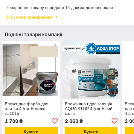
Повернення товару впродовж 14 днів за домовленістю
Всі умови повернення
Подібні товари компанії
Епоксидна фарба для
Епоксидна гідроізоляція
Епок
плитки 4.5 кг Бежева
AQUA STOP 4,5 кг Білий
для
ral1015
колір
4,5 к
1 700
2 060
2 0
₴
₴
Купити
Купити