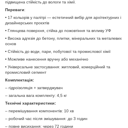
підвищена стійкість до вологи та хімії.
Переваги
:
• 17 кольорів у палітрі — естетичний вибір для архітектурних і
дизайнерських проєктів
• Глянцева поверхня, стійка до пожовтіння та впливу УФ
• Висока адгезія до бетону, плитки, мінеральних та металевих
основ
• Стійкість до води, пари, побутової та промислової хімії
• Можливе нанесення вручну або механічно
• Універсальне застосування: житловий, комерційний та
промисловий сегмент
Комплектація:
– гідроізоляція + затверджувач
– загальна вага комплекту: 4,5 кг
Технічні характеристики:
– перемішування компонентів: 10 хв
– робочий час після змішування: до 3 годин
– повне висихання: через 72 години