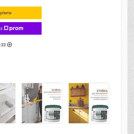
упити
 з
-33