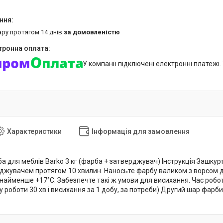
ару протягом 14 днів
за домовленістю
У компанії підключені електронні платежі
Характеристики
Інформація для замовлення
 для меблів Barko 3 кг (фарба + затверджувач) Інструкція Зашкурт
джувачем протягом 10 хвилин. Наносьте фарбу валиком з ворсом до 
айменше +17°C. Забезпечте такі ж умови для висихання. Час роботи
у роботи 30 хв і висихання за 1 добу, за потреби) Другий шар фар