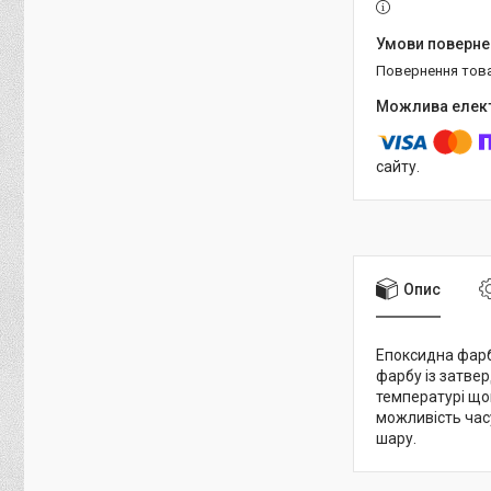
повернення тов
сайту.
Опис
Епоксидна фарба
фарбу із затвер
температурі щон
можливість час
шару.