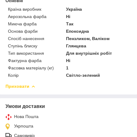
Основні
Країна виробник
Україна
Аерозольна фарба
Ні
Миюча фарба
Так
Основа фарби
Епоксидна
Спосіб нанесення
Пензликом, Валіком
Ступінь блиску
Глянцева
Тип використання
Для внутрішніх робіт
Фактурна фарба
Ні
Фасовка матеріалу (кг)
1
Колір
Світло-зелений
Приховати
Умови доставки
Нова Пошта
Укрпошта
Самовивіз