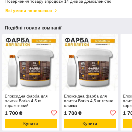
Повернення товару впродовж 14 днів за домовленістю
Всі умови повернення
Подібні товари компанії
Епоксидна фарба для
Епоксидна фарба для
Епок
плитки Barko 4.5 кг
плитки Barko 4,5 кг темна
плит
теракотовий
оливка
кори
1 700
1 700
1 7
₴
₴
Купити
Купити