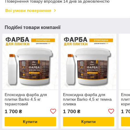
Повернення товару впродовж 14 днів за домовленістю
Всі умови повернення
Подібні товари компанії
Епоксидна фарба для
Епоксидна фарба для
Епок
плитки Barko 4.5 кг
плитки Barko 4,5 кг темна
плит
теракотовий
оливка
кори
1 700
1 700
1 7
₴
₴
Купити
Купити