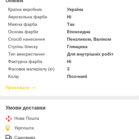
Основні
Країна виробник
Україна
Аерозольна фарба
Ні
Миюча фарба
Так
Основа фарби
Епоксидна
Спосіб нанесення
Пензликом, Валіком
Ступінь блиску
Глянцева
Тип використання
Для внутрішніх робіт
Фактурна фарба
Ні
Фасовка матеріалу (кг)
3
Колір
Пісочний
Приховати
Умови доставки
Нова Пошта
Укрпошта
Самовивіз