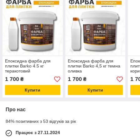
Епоксидна фарба для
Епоксидна фарба для
Епок
плитки Barko 4.5 кг
плитки Barko 4,5 кг темна
плит
теракотовий
оливка
кори
1 700
1 700
1 7
₴
₴
Купити
Купити
Про нас
84% позитивних з 53 відгуків за рік
Працює з 27.11.2024