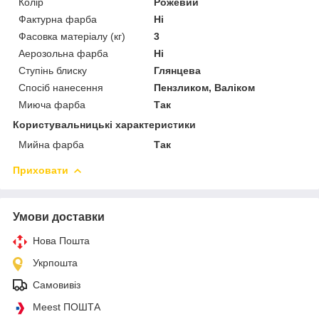
Колір
Рожевий
Фактурна фарба
Ні
Фасовка матеріалу (кг)
3
Аерозольна фарба
Ні
Ступінь блиску
Глянцева
Спосіб нанесення
Пензликом, Валіком
Миюча фарба
Так
Користувальницькі характеристики
Мийна фарба
Так
Приховати
Умови доставки
Нова Пошта
Укрпошта
Самовивіз
Meest ПОШТА