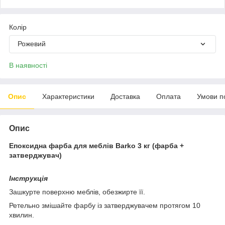
Колір
Рожевий
В наявності
Опис
Характеристики
Доставка
Оплата
Умови п
Опис
Епоксидна фарба для меблів Barko 3 кг (фарба +
затверджувач)
Інструкція
Зашкурте поверхню меблів, обезжирте її.
Ретельно змішайте фарбу із затверджувачем протягом 10
хвилин.