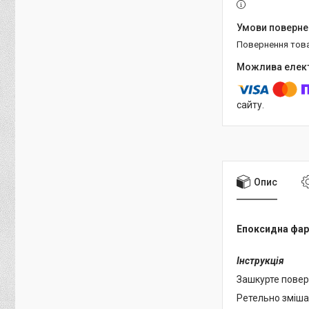
повернення тов
сайту.
Опис
Епоксидна фарб
Інструкція
Зашкурте поверх
Ретельно зміша