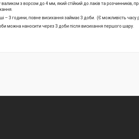
валиком з ворсом до 4 мм, який стійкий до лаків та розчинників, 
ихання.
ші – 3 години, повне висихання займає 3 доби. (Є можливість часу р
би можна наносити через 3 доби після висихання першого шару.