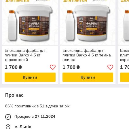
Епоксидна фарба для
Епоксидна фарба для
Епок
плитки Barko 4.5 кг
плитки Barko 4,5 кг темна
плит
теракотовий
оливка
кори
1 700
1 700
1 7
₴
₴
Купити
Купити
Про нас
86% позитивних з 51 відгука за рік
Працює з 27.11.2024
м. Львів