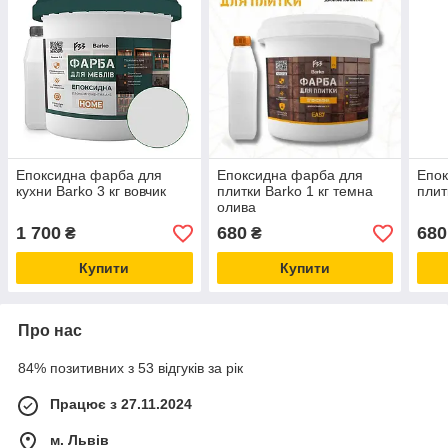
Епоксидна фарба для
Епоксидна фарба для
Епок
кухни Barko 3 кг вовчик
плитки Barko 1 кг темна
плит
олива
1 700
680
680
₴
₴
Купити
Купити
Про нас
84% позитивних з 53 відгуків за рік
Працює з 27.11.2024
м. Львів