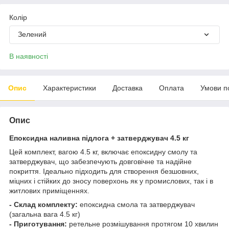
Колір
Зелений
В наявності
Опис
Характеристики
Доставка
Оплата
Умови п
Опис
Епоксидна наливна підлога + затверджувач 4.5 кг
Цей комплект, вагою 4.5 кг, включає епоксидну смолу та
затверджувач, що забезпечують довговічне та надійне
покриття. Ідеально підходить для створення безшовних,
міцних і стійких до зносу поверхонь як у промислових, так і в
житлових приміщеннях.
- Склад комплекту:
епоксидна смола та затверджувач
(загальна вага 4.5 кг)
- Приготування:
ретельне розмішування протягом 10 хвилин