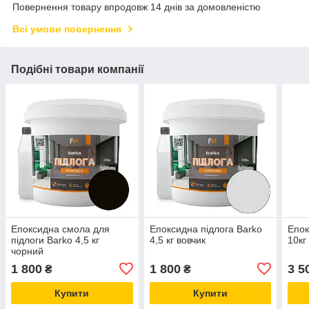
Повернення товару впродовж 14 днів за домовленістю
Всі умови повернення
Подібні товари компанії
Епоксидна смола для
Епоксидна підлога Barko
Епок
підлоги Barko 4,5 кг
4,5 кг вовчик
10кг
чорний
1 800
1 800
3 5
₴
₴
Купити
Купити