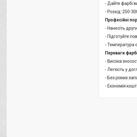
- Дайте фарбі в
- Розхід: 250-300
Професійні по
- Нанесіть друг
- Підготуйте пов
- Температура о
Переваги фарб
- Висока зносост
- Легкість у дог
- Без різких зап
- Економія кошт