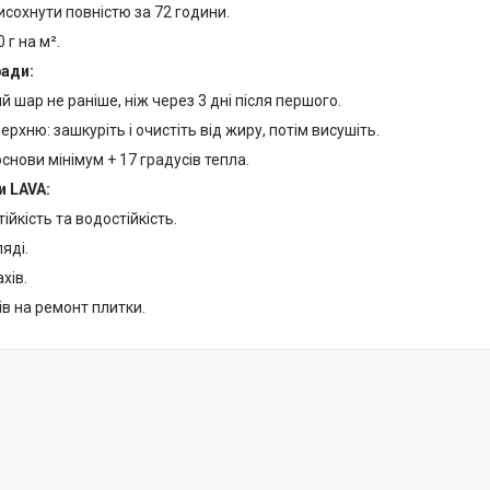
исохнути повністю за 72 години.
 г на м².
ради:
ий шар не раніше, ніж через 3 дні після першого.
ерхню: зашкуріть і очистіть від жиру, потім висушіть.
снови мінімум + 17 градусів тепла.
и LAVA:
ійкість та водостійкість.
ляді.
ахів.
ів на ремонт плитки.