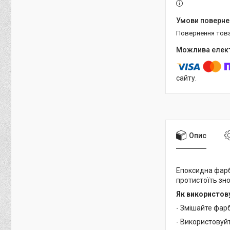
повернення тов
сайту.
Опис
Епоксидна фарб
протистоїть зно
Як використов
- Змішайте фар
- Використовуй