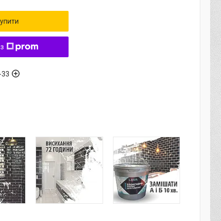
упити
 з
-33