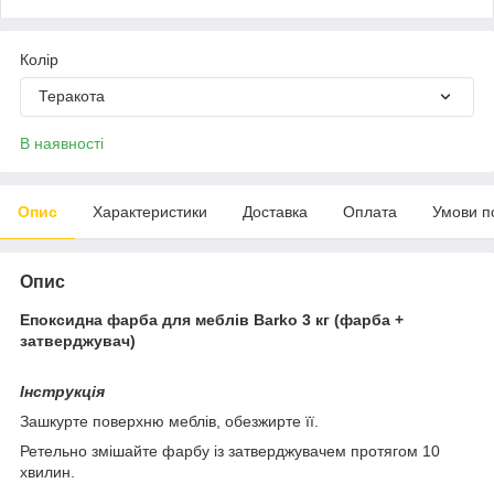
Колір
Теракота
В наявності
Опис
Характеристики
Доставка
Оплата
Умови п
Опис
Епоксидна фарба для меблів Barko 3 кг (фарба +
затверджувач)
Інструкція
Зашкурте поверхню меблів, обезжирте її.
Ретельно змішайте фарбу із затверджувачем протягом 10
хвилин.