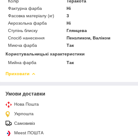
Колір
Теракота
Фактурна фарба
Ні
Фасовка матеріалу (кг)
3
Аерозольна фарба
Ні
Ступінь блиску
Глянцева
Спосіб нанесення
Пензликом, Валіком
Миюча фарба
Так
Користувальницькі характеристики
Мийна фарба
Так
Приховати
Умови доставки
Нова Пошта
Укрпошта
Самовивіз
Meest ПОШТА