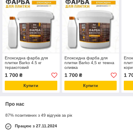
Епоксидна фарба для
Епоксидна фарба для
Епок
плитки Barko 4.5 кг
плитки Barko 4,5 кг темна
плит
теракотовий
оливка
кори
1 700
1 700
1 7
₴
₴
Купити
Купити
Про нас
87% позитивних з 49 відгуків за рік
Працює з 27.11.2024