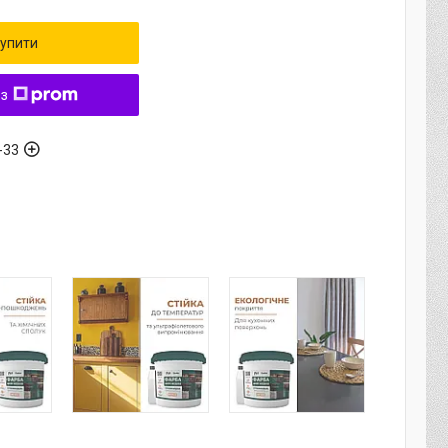
упити
 з
-33