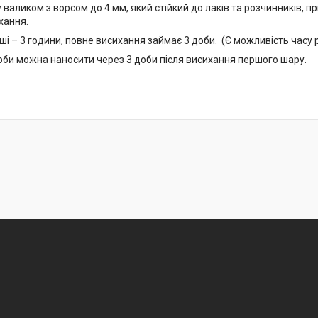
валиком з ворсом до 4 мм, який стійкий до лаків та розчинників, 
ихання.
ші – 3 години, повне висихання займає 3 доби. (Є можливість часу р
би можна наносити через 3 доби після висихання першого шару.