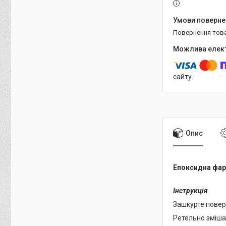
повернення тов
сайту.
Опис
Епоксидна фарб
Інструкція
Зашкурте поверх
Ретельно зміша