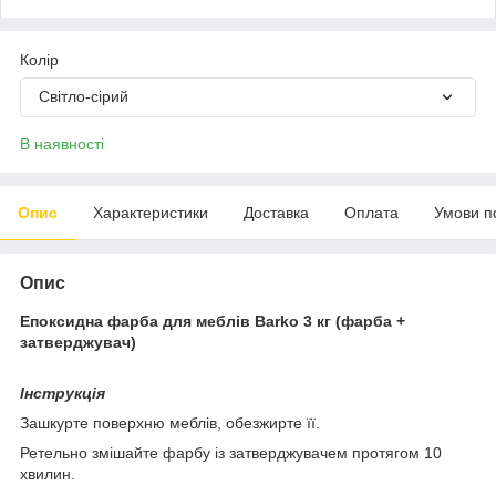
Колір
Світло-сірий
В наявності
Опис
Характеристики
Доставка
Оплата
Умови п
Опис
Епоксидна фарба для меблів Barko 3 кг (фарба +
затверджувач)
Інструкція
Зашкурте поверхню меблів, обезжирте її.
Ретельно змішайте фарбу із затверджувачем протягом 10
хвилин.