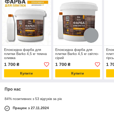
Епоксидна фарба для
Епоксидна фарба для
Епок
плитки Barko 4,5 кг темна
плитки Barko 4,5 кг світло-
плит
оливка
сірий
гірс
1 700
1 700
1 7
₴
₴
Купити
Купити
Про нас
84% позитивних з 53 відгуків за рік
Працює з 27.11.2024