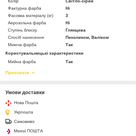
Колір
Світло-сірий
Фактурна фарба
Ні
Фасовка матеріалу (кг)
3
Аерозольна фарба
Ні
Ступінь блиску
Глянцева
Спосіб нанесення
Пензликом, Валіком
Миюча фарба
Так
Користувальницькі характеристики
Мийна фарба
Так
Приховати
Умови доставки
Нова Пошта
Укрпошта
Самовивіз
Meest ПОШТА