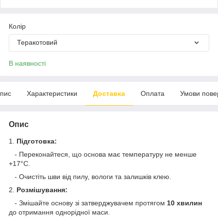
Колір
Теракотовий
В наявності
пис
Характеристики
Доставка
Оплата
Умови пове
Опис
1.
Підготовка:
- Переконайтеся, що основа має температуру не менше
+17°С.
- Очистіть шви від пилу, вологи та залишків клею.
2.
Розмішування:
- Змішайте основу зі затверджувачем протягом
10 хвилин
до отримання однорідної маси.