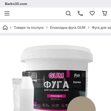
Barko33.com
Товари та послуги
Епоксидна фуга GUM
Фуга для за