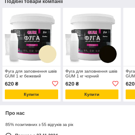
Подібні товари компанії
Фуга для заповнення швів
Фуга для заповнення швів
Фуга
GUM 1 кг бежевий
GUM 1 кг чорний
GUM 
620
620
620
₴
₴
Купити
Купити
Про нас
85% позитивних з 55 відгуків за рік