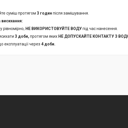
те суміш протягом
3 годин
після замішування.
 висихання:
у рівномірно,
НЕ ВИКОРИСТОВУЙТЕ ВОДУ
під час нанесення.
исихати
3 доби,
протягом яких
НЕ ДОПУСКАЙТЕ КОНТАКТУ З ВОД
до експлуатації через
4 доби.