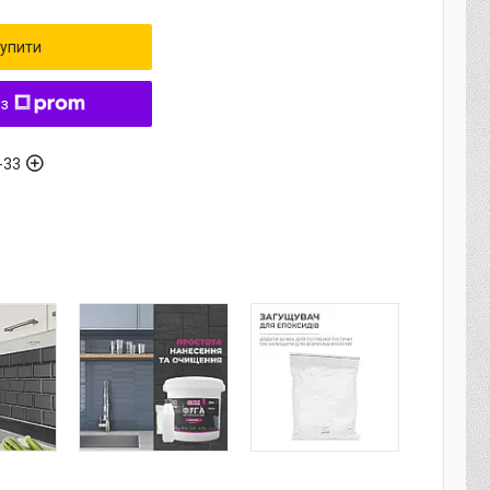
упити
 з
-33