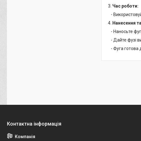
3.
Час роботи:
- Використовуй
4.
Нанесення та
- Наносьте фуг
- Дайте фузі в
- Фуга готова 