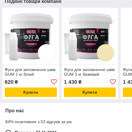
Подібні товари компанії
Фуга для заповнення швів
Фуга для заповнення швів
Фуга
GUM 1 кг білий
GUM 3 кг бежевий
GUM 
620
1 430
1 4
₴
₴
Купити
Купити
Про нас
84% позитивних з 53 відгуків за рік