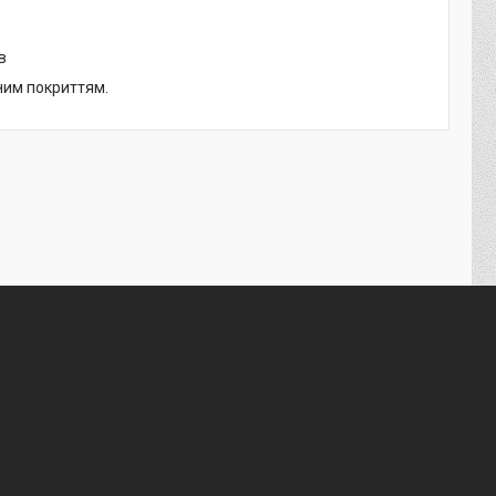
в
ним покриттям.