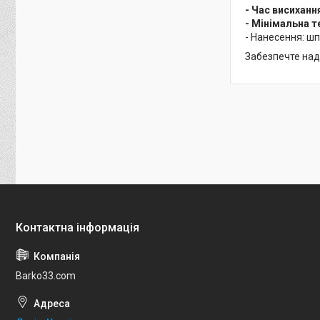
- Час висиханн
- Мінімальна т
- Нанесення: шп
Забезпечте наді
Barko33.com