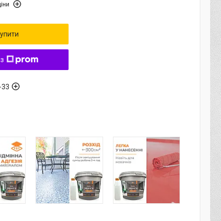
іни
упити
 з
-33