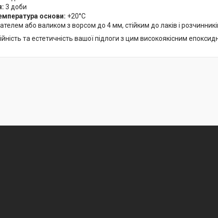
я:
3 доби
емпература основи:
+20°C
ателем або валиком з ворсом до 4 мм, стійким до лаків і розчинникі
йність та естетичність вашої підлоги з цим високоякісним епоксид