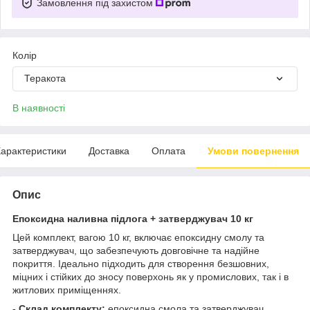
Замовлення під захистом
Колір
Теракота
В наявності
арактеристики
Доставка
Оплата
Умови повернення
Опис
Епоксидна наливна підлога + затверджувач 10 кг
Цей комплект, вагою 10 кг, включає епоксидну смолу та
затверджувач, що забезпечують довговічне та надійне
покриття. Ідеально підходить для створення безшовних,
міцних і стійких до зносу поверхонь як у промислових, так і в
житлових приміщеннях.
- Склад комплекту:
епоксидна смола та затверджувач