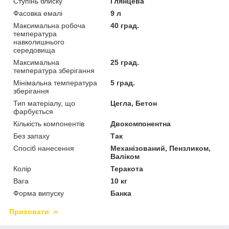
Ступінь блиску
Глянцева
Фасовка емалі
9 л
Максимальна робоча
40 град.
температура
навколишнього
середовища
Максимальна
25 град.
температура зберігання
Мінімальна температура
5 град.
зберігання
Тип матеріалу, що
Цегла, Бетон
фарбується
Кількість компонентів
Двокомпонентна
Без запаху
Так
Спосіб нанесення
Механізований, Пензликом,
Валіком
Колір
Теракота
Вага
10 кг
Форма випуску
Банка
Приховати