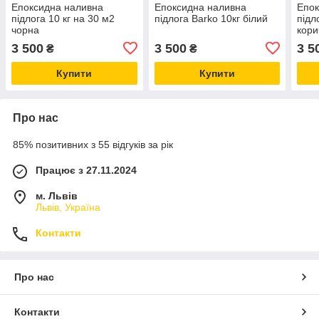
Епоксидна наливна
Епоксидна наливна
Епок
підлога 10 кг на 30 м2
підлога Barko 10кг білий
підл
чорна
кори
3 500
3 500
3 5
₴
₴
Купити
Купити
Про нас
85% позитивних з 55 відгуків за рік
Працює з 27.11.2024
м. Львів
Львів, Україна
Контакти
Про нас
Контакти