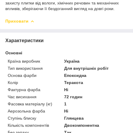
захисту плитки від вологи, хімічних речовин та механічних
впливів, зберігаючи її бездоганний вигляд на довгі роки.
Приховати
Характеристики
Основні
Країна виробник
Україна
Тип використання
Для внутрішніх робіт
Основа фарби
Епоксидна
Колір
Теракота
Фактурна фарба
Ні
Час висихання
72 годин
Фасовка матеріалу (кг)
1
Аерозольна фарба
Ні
Ступінь блиску
Глянцева
Кількість компонентів
Двокомпонентна
Без запаху
Так