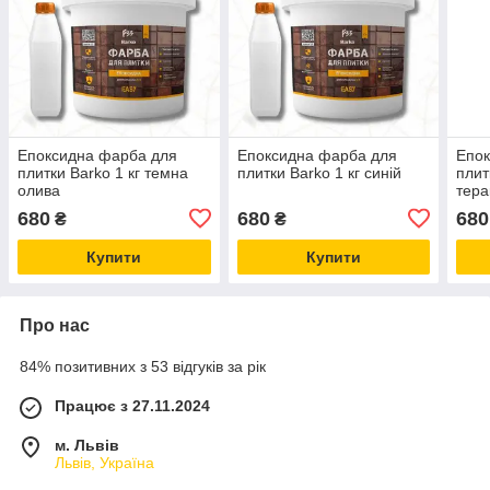
Епоксидна фарба для
Епоксидна фарба для
Епок
плитки Barko 1 кг темна
плитки Barko 1 кг синій
плит
олива
тера
680
680
680
₴
₴
Купити
Купити
Про нас
84% позитивних з 53 відгуків за рік
Працює з 27.11.2024
м. Львів
Львів, Україна