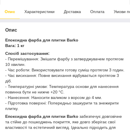
Опис
Характеристики
Доставка
Оплата
Умови п
Опис
Епоксидна фарба для плитки Barko
Вага: 1 кг
Спосіб застосування:
- Перемішування: Змішати фарбу з затверджувачем протягом
10 хвилин.
- Час роботи: Використовувати готову суміш протягом 3 годин.
- Час висихання: Повне висихання відбувається протягом 3
діб.
- Температурні умови: Температура основи для нанесення
повинна бути не нижче +20 °C.
- Нанесення: Наносити валиком з ворсом до 4 мм.
- Підготовка поверхні: Попередньо зашкурити та знежирити
плитку.
Епоксидна фарба для плитки Barko
забезпечує довговічне
та стійке до пошкоджень покриття, яке довго зберігає свої
властивості та естетичний вигляд. Ідеально підходить для