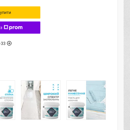
упити
 з
-33