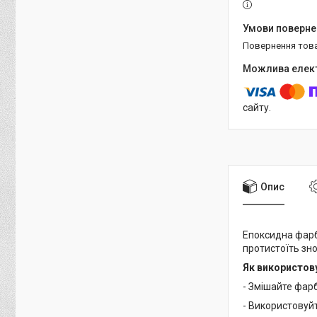
повернення тов
сайту.
Опис
Епоксидна фарб
протистоїть зно
Як використов
- Змішайте фар
- Використовуй