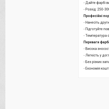
- Дайте фарбі в
- Розхід: 250-300
Професійні по
- Нанесіть друг
- Підготуйте пов
- Температура о
Переваги фарб
- Висока зносост
- Легкість у дог
- Без різких зап
- Економія кошт