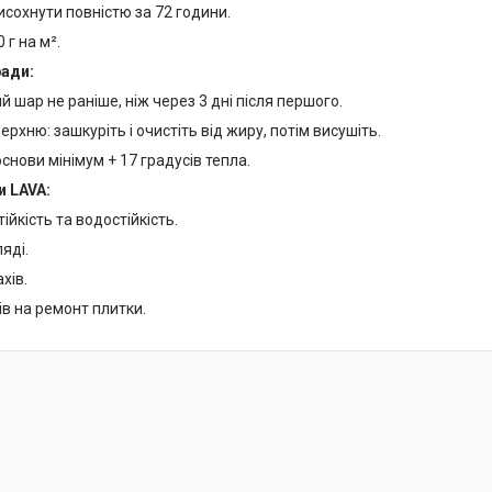
исохнути повністю за 72 години.
 г на м².
ради:
ий шар не раніше, ніж через 3 дні після першого.
ерхню: зашкуріть і очистіть від жиру, потім висушіть.
снови мінімум + 17 градусів тепла.
и LAVA:
ійкість та водостійкість.
ляді.
ахів.
ів на ремонт плитки.