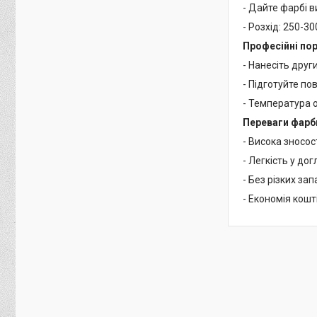
- Дайте фарбі в
- Розхід: 250-300
Професійні по
- Нанесіть друг
- Підготуйте пов
- Температура о
Переваги фарб
- Висока зносост
- Легкість у дог
- Без різких зап
- Економія кошт