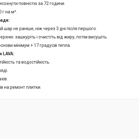
исохнути повністю за 72 години.
 г на м².
ради:
ий шар не раніше, ніж через 3 дні після першого.
ерхню: зашкуріть і очистіть від жиру, потім висушіть.
снови мінімум + 17 градусів тепла.
и LAVA:
ійкість та водостійкість.
ляді.
ахів.
ів на ремонт плитки.