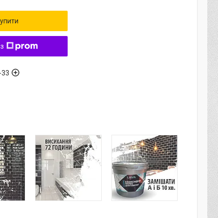
упити
 з
-33