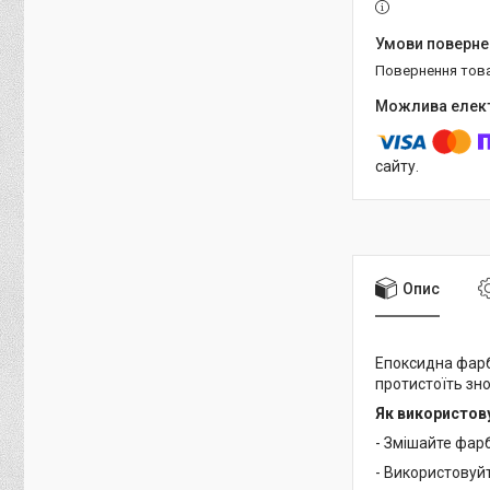
повернення тов
сайту.
Опис
Епоксидна фарб
протистоїть зно
Як використов
- Змішайте фар
- Використовуй